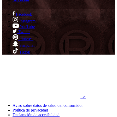
Facebook
Instagram
YouTube
Twitter
Pinterest
Snapchat
Tiktok
-es
Aviso sobre datos de salud del consumidor
Política de privacidad
Declaración de accesibilidad