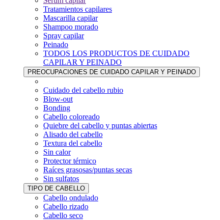
Sérum capilar
Tratamientos capilares
Mascarilla capilar
Shampoo morado
Spray capilar
Peinado
TODOS LOS PRODUCTOS DE CUIDADO
CAPILAR Y PEINADO
PREOCUPACIONES DE CUIDADO CAPILAR Y PEINADO
Cuidado del cabello rubio
Blow-out
Bonding
Cabello coloreado
Quiebre del cabello y puntas abiertas
Alisado del cabello
Textura del cabello
Sin calor
Protector térmico
Raíces grasosas/puntas secas
Sin sulfatos
TIPO DE CABELLO
Cabello ondulado
Cabello rizado
Cabello seco