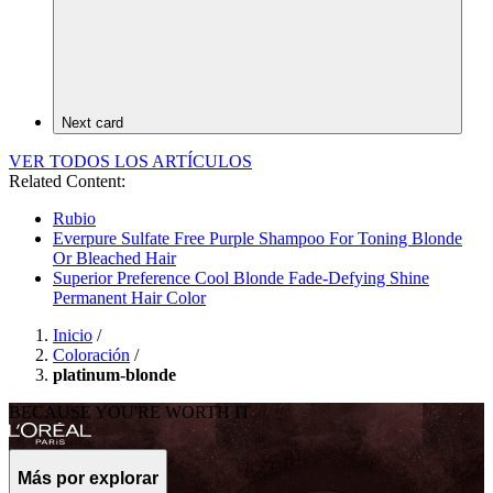
Next card
VER TODOS LOS ARTÍCULOS
Related Content:
Rubio
Everpure Sulfate Free Purple Shampoo For Toning Blonde
Or Bleached Hair
Superior Preference Cool Blonde Fade-Defying Shine
Permanent Hair Color
Inicio
/
Coloración
/
platinum-blonde
BECAUSE YOU'RE WORTH IT
Más por explorar