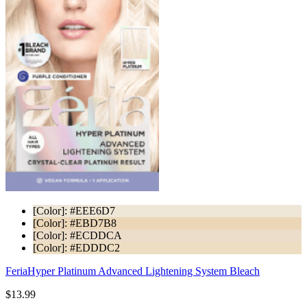
[Color]: #EEE6D7
[Color]: #EBD7B8
[Color]: #ECDDCA
[Color]: #EDDDC2
Feria
Hyper Platinum Advanced Lightening System Bleach
$13.99