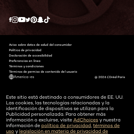
Twitter
Facebook
YouTube
Instagram
Pinterest
Snapchat
Tiktok
Aviso sobre datos de salud del consumidor
Política de privacidad
Declaración de accesibilidad
Preferencias en línea
Términos y condiciones
Términos de permiso de contenido del usuario
America-es
@ 2026 L'Oréal Paris
Este sitio está destinado a consumidores de EE. UU.
Las cookies, las tecnologías relacionadas y la
identificación de dispositivos se utilizan para la
Publicidad personalizada. Para obtener más
información o excluirse, visite
AdChoices
y nuestra
información de
política de privacidad
,
términos de
uso
y
legislación en materia de privacidad de