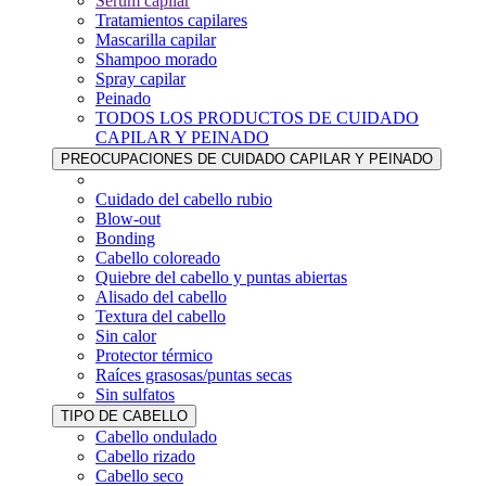
Sérum capilar
Tratamientos capilares
Mascarilla capilar
Shampoo morado
Spray capilar
Peinado
TODOS LOS PRODUCTOS DE CUIDADO
CAPILAR Y PEINADO
PREOCUPACIONES DE CUIDADO CAPILAR Y PEINADO
Cuidado del cabello rubio
Blow-out
Bonding
Cabello coloreado
Quiebre del cabello y puntas abiertas
Alisado del cabello
Textura del cabello
Sin calor
Protector térmico
Raíces grasosas/puntas secas
Sin sulfatos
TIPO DE CABELLO
Cabello ondulado
Cabello rizado
Cabello seco