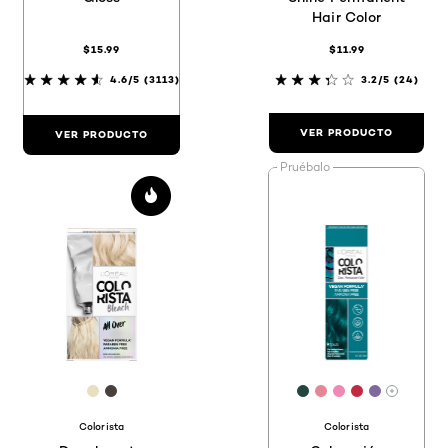
Hair Color
$15.99
$11.99
4.6/5
(3113)
3.2/5
(24)
VER PRODUCTO
VER PRODUCTO
Pruébalo
[Color]: #E8DFC1
[Color]: #48413B
[Color]: #234740
[Color]: #E5869
[Color]: #F0
[Color]: #C
[Color]:
Hay má
Colorista
Colorista