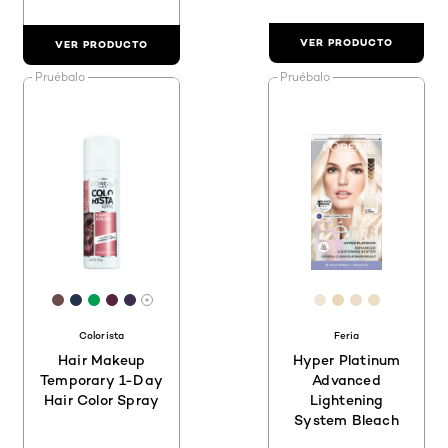
VER PRODUCTO
VER PRODUCTO
Pruébalo
Pruébalo
[Color]: #6C4B4A
[Color]: #23354B
[Color]: #009F4F
[Color]: #56243F
[Color]: #3A2D4E
[Color]: #EEE6D
[Color]: #EBD
[Color]: #
[Color]:
Hay más tonos disponibles
Colorista
Feria
Hair Makeup
Hyper Platinum
Temporary 1-Day
Advanced
Hair Color Spray
Lightening
System Bleach