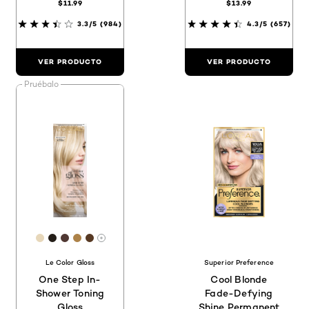
$11.99
$13.99
3.3/5
(984)
4.3/5
(657)
VER PRODUCTO
VER PRODUCTO
Pruébalo
[Color]: #E7D7BA
[Color]: #241E18
[Color]: #503833
[Color]: #AD8249
[Color]: #573923
Hay más tonos disponibles
Le Color Gloss
Superior Preference
One Step In-
Cool Blonde
Shower Toning
Fade-Defying
Gloss
Shine Permanent