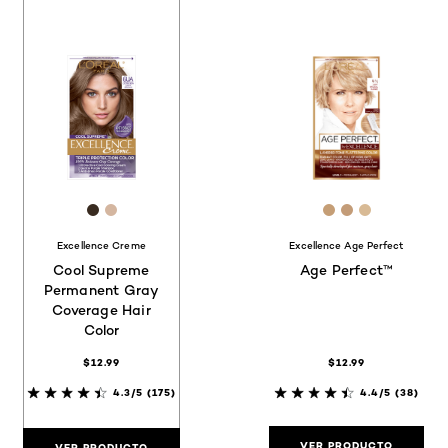
[Color]: #392B20
[Color]: #D4B6A0
[Color]: #C59E
[Color]: #C
[Color]: 
Excellence Creme
Excellence Age Perfect
Cool Supreme
Age Perfect™
Permanent Gray
Coverage Hair
Color
$12.99
$12.99
4.3/5
(175)
4.4/5
(38)
VER PRODUCTO
VER PRODUCTO