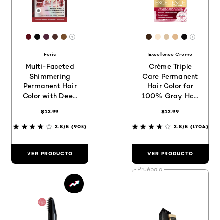
[Color]: #5B0E18
[Color]: #0A0A0A
[Color]: #52253a
[Color]: #4B2C28
[Color]: #774E2C
[Color]: #3D2414
[Color]: #FAE7C
[Color]: #DB
[Color]: #
[Color]:
Hay más tonos disponibles
Hay má
Feria
Excellence Creme
Multi-Faceted
Crème Triple
Shimmering
Care Permanent
Permanent Hair
Hair Color for
Color with Deep
100% Gray Hair
Conditioning
Coverage
$13.99
$12.99
3.8/5
(905)
3.8/5
(1704)
VER PRODUCTO
VER PRODUCTO
Pruébalo