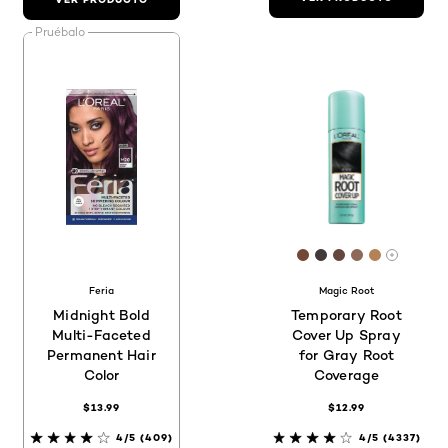
Pruébalo
[Color]: #744837
[Color]: #403A3
[Color]: #664
[Color]: #
[Color]:
Hay má
Feria
Magic Root
Midnight Bold
Temporary Root
Multi-Faceted
Cover Up Spray
Permanent Hair
for Gray Root
Color
Coverage
$13.99
$12.99
4/5
(409)
4/5
(4337)