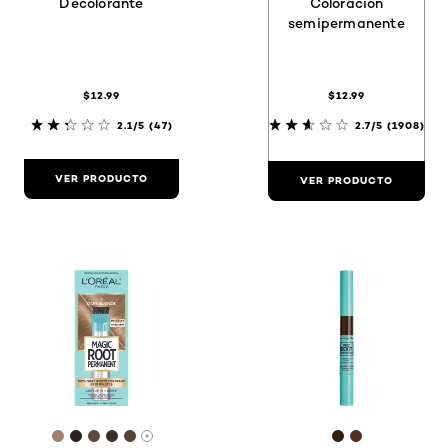
Decolorante
Coloración
semipermanente
$12.99
$12.99
2.1/5
(47)
2.7/5
(1908)
VER PRODUCTO
VER PRODUCTO
[Color]: #A28266
[Color]: #28211F
[Color]: #5F483A
[Color]: #3D2E25
[Color]: #564235
[Color]: #351f
[Color]: #5
Hay más tonos disponibles