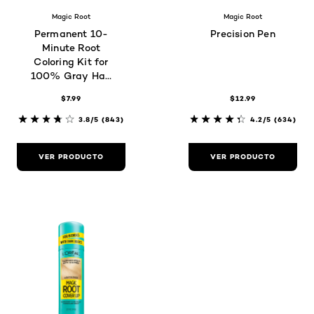
Magic Root
Magic Root
Permanent 10-
Precision Pen
Minute Root
Coloring Kit for
100% Gray Hair
Coverage
$7.99
$12.99
3.8/5
(843)
4.2/5
(634)
VER PRODUCTO
VER PRODUCTO