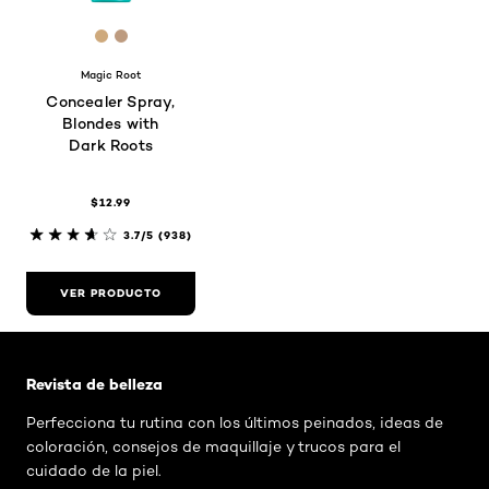
[Color]: #CEA97C
[Color]: #BD9B7F
Magic Root
Concealer Spray,
Blondes with
Dark Roots
$12.99
3.7/5
(938)
VER PRODUCTO
Saltar el slider: Related Articles - Catalog Category
Revista de belleza
Perfecciona tu rutina con los últimos peinados, ideas de
coloración, consejos de maquillaje y trucos para el
cuidado de la piel.