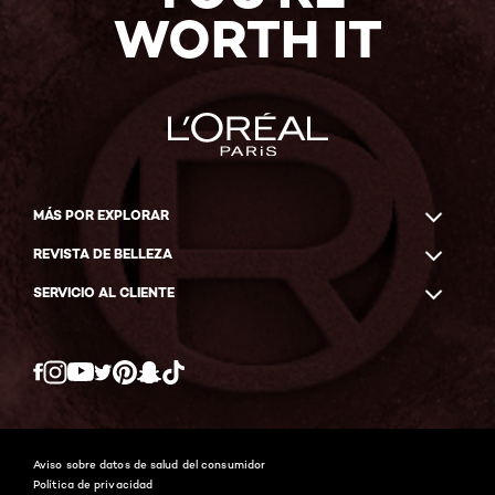
WORTH IT
MÁS POR EXPLORAR
REVISTA DE BELLEZA
SERVICIO AL CLIENTE
Twitter
Facebook
YouTube
Instagram
Pinterest
Snapchat
Tiktok
Aviso sobre datos de salud del consumidor
Política de privacidad