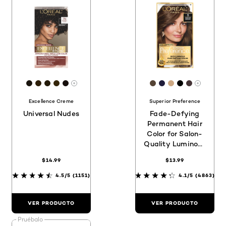
[Color]: #1A150E
[Color]: #2C1E09
[Color]: #231A09
[Color]: #34250A
[Color]: #170F0D
[Color]: #544335
[Color]: #1f1d3b
[Color]: #CD
[Color]: #0
[Color]:
Hay más tonos disponibles
Hay má
Excellence Creme
Superior Preference
Universal Nudes
Fade-Defying
Permanent Hair
Color for Salon-
Quality Luminous
Hair
$14.99
$13.99
4.5/5
(1151)
4.1/5
(4863)
VER PRODUCTO
VER PRODUCTO
Pruébalo