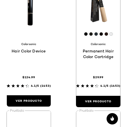
[Color]: #0D0D0D
[Color]: #1F1E1
[Color]: #293
[Color]: #
[Color]: 
Hay má
Colorsonic
Colorsonic
Hair Color Device
Permanent Hair
Color Cartridge
$124.99
$29.99
4.1/5
(1453)
4.1/5
(1453)
VER PRODUCTO
VER PRODUCTO
Pruébalo
Pruébalo