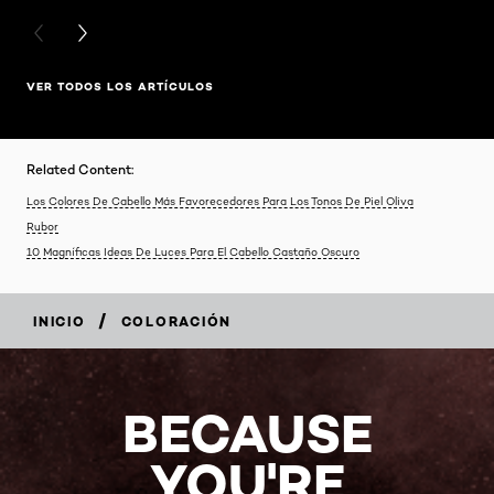
PREVIOUS CARD
NEXT CARD
VER TODOS LOS ARTÍCULOS
Related Content:
Los Colores De Cabello Más Favorecedores Para Los Tonos De Piel Oliva
Rubor
10 Magníficas Ideas De Luces Para El Cabello Castaño Oscuro
/
INICIO
COLORACIÓN
BECAUSE
YOU'RE