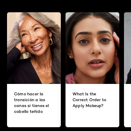
Cómo hacer la
What Is the
transición a las
Correct Order to
canas si tienes el
Apply Makeup?
cabello teñido