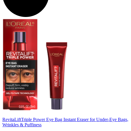
RevitaLift
Triple Power Eye Bag Instant Eraser for Under-Eye Bags,
Wrinkles & Puffiness