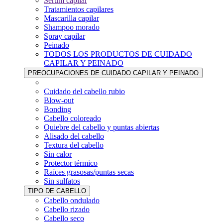
Sérum capilar
Tratamientos capilares
Mascarilla capilar
Shampoo morado
Spray capilar
Peinado
TODOS LOS PRODUCTOS DE CUIDADO
CAPILAR Y PEINADO
PREOCUPACIONES DE CUIDADO CAPILAR Y PEINADO
Cuidado del cabello rubio
Blow-out
Bonding
Cabello coloreado
Quiebre del cabello y puntas abiertas
Alisado del cabello
Textura del cabello
Sin calor
Protector térmico
Raíces grasosas/puntas secas
Sin sulfatos
TIPO DE CABELLO
Cabello ondulado
Cabello rizado
Cabello seco