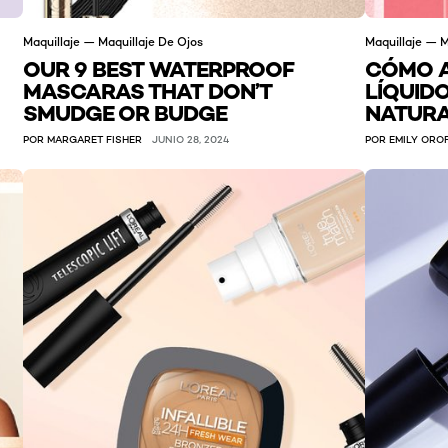
Maquillaje — Maquillaje De Ojos
Maquillaje — M
OUR 9 BEST WATERPROOF
CÓMO A
MASCARAS THAT DON’T
LÍQUID
SMUDGE OR BUDGE
NATUR
POR MARGARET FISHER
JUNIO 28, 2024
POR EMILY ORO