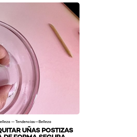
elleza — Tendencias—Belleza
UITAR UÑAS POSTIZAS
A DE FORMA SEGURA