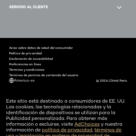
SERVICIO AL CLIENTE
Facebook
Instagram
YouTube
Twitter
Pinterest
Snapchat
Tiktok
Aviso sobre datos de salud del consumidor
Política de privacidad
Declaración de accesibilidad
Preferencias en línea
Términos y condiciones
Términos de permiso de contenido del usuario
America-es
@ 2026 L'Oréal Paris
Este sitio está destinado a consumidores de EE. UU.
Las cookies, las tecnologías relacionadas y la
identificación de dispositivos se utilizan para la
Publicidad personalizada. Para obtener más
información o excluirse, visite
AdChoices
y nuestra
información de
política de privacidad
,
términos de
uso
y
legislación en materia de privacidad de