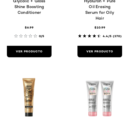
Glycolic + Gloss
Hyaluron + Pure
Shine Boosting
Oil Erasing
Conditioner
Serum for Oily
Hair
$6.99
$10.99
0/5
4.4/5
(370)
VER PRODUCTO
VER PRODUCTO