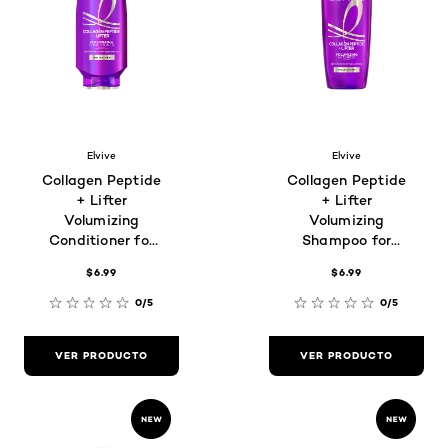
Elvive
Elvive
Collagen Peptide
Collagen Peptide
+ Lifter
+ Lifter
Volumizing
Volumizing
Conditioner for
Shampoo for
Thin, Flat Hair
Thin, Flat Hair
$6.99
$6.99
0/5
0/5
VER PRODUCTO
VER PRODUCTO