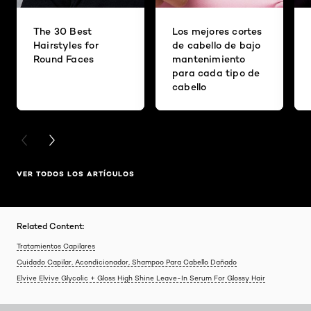
The 30 Best
Los mejores cortes
Hairstyles for
de cabello de bajo
Round Faces
mantenimiento
para cada tipo de
cabello
PREVIOUS CARD
NEXT CARD
VER TODOS LOS ARTÍCULOS
Related Content:
Tratamientos Capilares
Cuidado Capilar, Acondicionador, Shampoo Para Cabello Dañado
Elvive Elvive Glycolic + Gloss High Shine Leave-In Serum For Glossy Hair