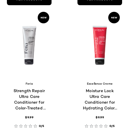
Feria
Excellence Creme
Strength Repair
Moisture Lock
Ultra Care
Ultra Care
Conditioner for
Conditioner for
Color-Treated
Hydrating Color-
Hair
Treated Hair
$9.99
$9.99
0/5
0/5