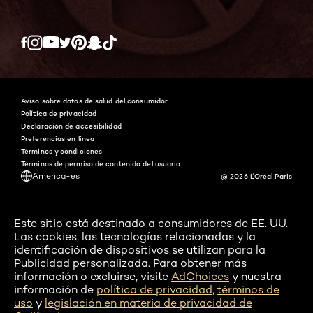
Twitter
Facebook
YouTube
Instagram
Pinterest
Snapchat
Tiktok
Aviso sobre datos de salud del consumidor
Política de privacidad
Declaración de accesibilidad
Preferencias en línea
Términos y condiciones
Términos de permiso de contenido del usuario
America-es
@ 2026 L'Oréal Paris
Este sitio está destinado a consumidores de EE. UU.
Las cookies, las tecnologías relacionadas y la
identificación de dispositivos se utilizan para la
Publicidad personalizada. Para obtener más
información o excluirse, visite
AdChoices
y nuestra
información de
política de privacidad
,
términos de
uso
y
legislación en materia de privacidad de