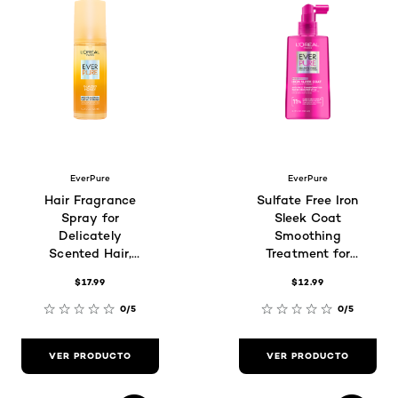
EverPure
EverPure
Hair Fragrance
Sulfate Free Iron
Spray for
Sleek Coat
Delicately
Smoothing
Scented Hair,
Treatment for
Glazed Honey
Frizzy Hair
$17.99
$12.99
0/5
0/5
VER PRODUCTO
VER PRODUCTO