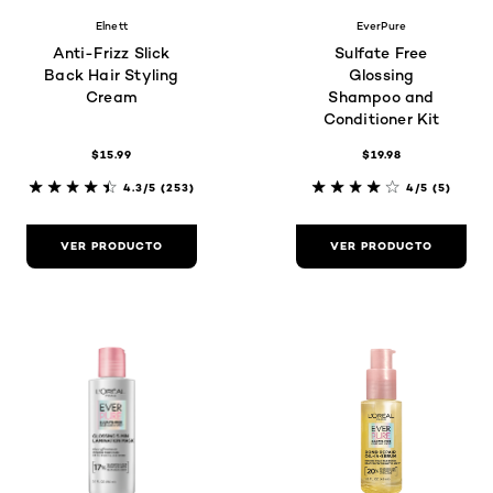
Elnett
EverPure
Anti-Frizz Slick
Sulfate Free
Back Hair Styling
Glossing
Cream
Shampoo and
Conditioner Kit
$15.99
$19.98
4.3/5
(253)
4/5
(5)
VER PRODUCTO
VER PRODUCTO