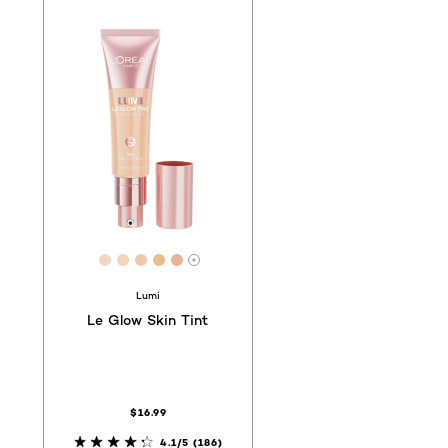
AC
661
F6F0EA
 #F7EAC5
[Color]: #F3D6C1
[Color]: #F5D5B3
[Color]: #F1C7AA
[Color]: #E7BE91
[Color]: #E6B496
s tonos disponibles
Hay más tonos disponibles
Lumi
Le Glow Skin Tint
$16.99
4.1/5
(186)