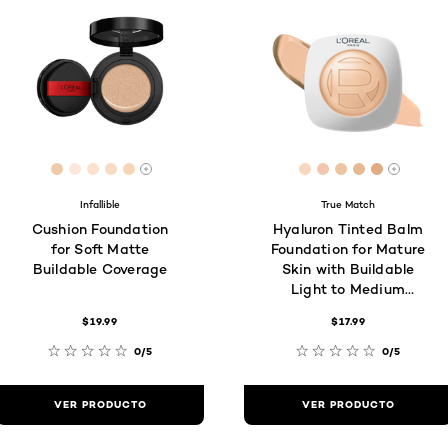
28
[Color]: #F0CBAA
[Color]: #fde7da
[Color]: #fde1cd
[Color]: #f6dcc2
[Color]: #f8d5b6
[Color]: #F7D7BE
[Color]: #F3C7A
[Color]: #EF
[Color]: #
[Color]:
Hay más tonos disponibles
Hay má
Infallible
True Match
Cushion Foundation
Hyaluron Tinted Balm
for Soft Matte
Foundation for Mature
Buildable Coverage
Skin with Buildable
Light to Medium
Coverage
$19.99
$17.99
0/5
0/5
VER PRODUCTO
VER PRODUCTO