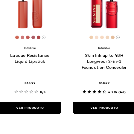
58
[Color]: #ce6756
[Color]: #cd7979
[Color]: #c35b56
[Color]: #ac5d66
[Color]: #af4749
[Color]: #EFCDAE
[Color]: #F7DE
[Color]: #F6
[Color]: #
[Color]:
Hay más tonos disponibles
Hay má
Infallible
Infallible
Lacque Resistance
Skin Ink up to 48H
Liquid Lipstick
Longwear 2-in-1
Foundation Concealer
$15.99
$18.99
0/5
4.2/5
(46)
VER PRODUCTO
VER PRODUCTO