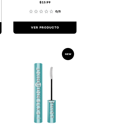
$13.99
0/5
VER PRODUCTO
0
60808
#4d2c00