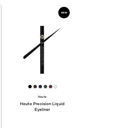
6
A51
9E3C4D
 #883722
[Color]: #000000
[Color]: #473029
[Color]: #222E4E
[Color]: #374439
[Color]: #5E3037
s tonos disponibles
Hay más tonos disponibles
Haute
Haute Precision Liquid
Eyeliner