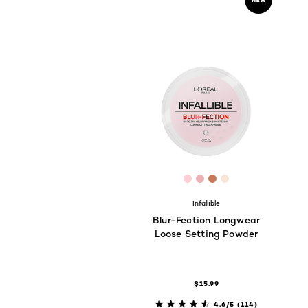
[Color]: #feced4
[Color]: #ecb3b5
[Color]: #c67a59
[Color]: #f9e4d
Infallible
Blur-Fection Longwear
Loose Setting Powder
$15.99
4.6/5
(114)