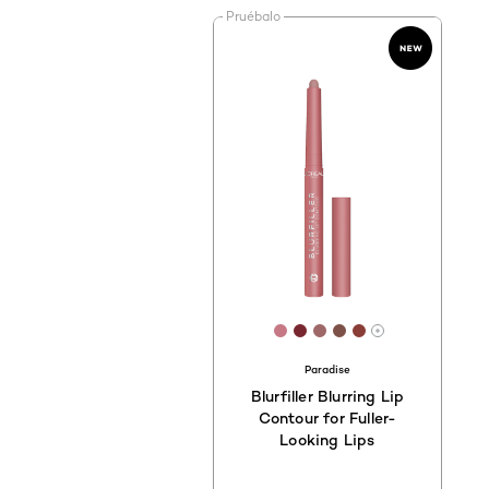
Pruébalo
[Color]: #C67885
[Color]: #782730
[Color]: #9E6868
[Color]: #7D5148
[Color]: #893D
Hay más tono
Paradise
Blurfiller Blurring Lip
Contour for Fuller-
Looking Lips