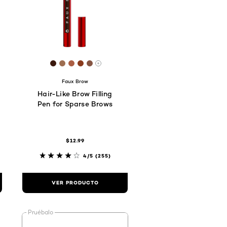
CD
D9C2
F1D6BE
 #E4BD9C
[Color]: #3b190e
[Color]: #9e6e51
[Color]: #ab5f44
[Color]: #8a3b1d
[Color]: #855543
s tonos disponibles
Hay más tonos disponibles
Faux Brow
Hair-Like Brow Filling
Pen for Sparse Brows
$12.99
4/5
(255)
VER PRODUCTO
Pruébalo