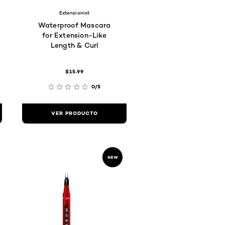
Extensionist
Waterproof Mascara
for Extension-Like
Length & Curl
$15.99
0/5
VER PRODUCTO