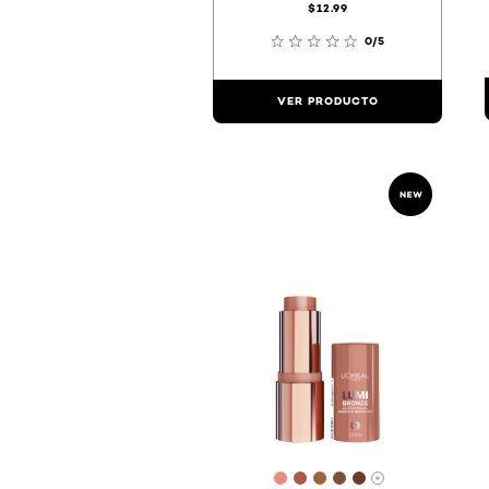
$12.99
0/5
VER PRODUCTO
[Color]: #e88d7f
[Color]: #ad583f
[Color]: #9c663c
[Color]: #7c5037
[Color]: #6b3c
Hay más tono