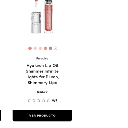
E
C5A1
E6B991
 #E2AB82
[Color]: #E18D87
[Color]: #EED5CA
[Color]: #FCCCC8
[Color]: #E09A8C
[Color]: #BA8890
s tonos disponibles
Hay más tonos disponibles
Paradise
Hyaluron Lip Oil
Shimmer Infinite
Lights for Plump,
Shimmery Lips
$13.99
0/5
VER PRODUCTO