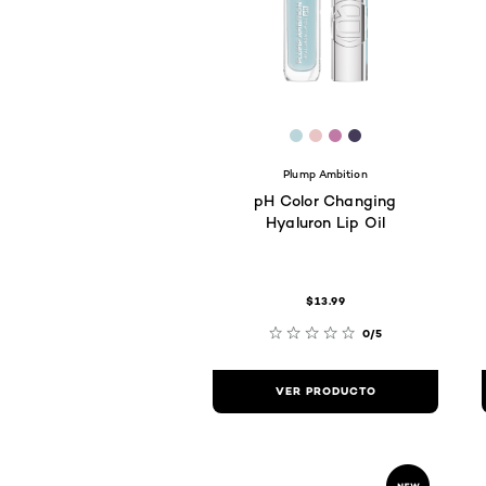
[Color]: #bbd6db
[Color]: #e9c4c4
[Color]: #c17aa6
[Color]: #443b
Plump Ambition
pH Color Changing
Hyaluron Lip Oil
$13.99
0/5
VER PRODUCTO