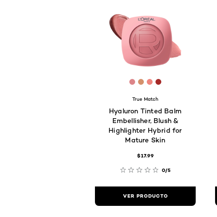
[Color]: #DC8589
[Color]: #D4916C
[Color]: #EF867F
[Color]: #A62A
True Match
Hyaluron Tinted Balm
Embellisher, Blush &
Highlighter Hybrid for
Mature Skin
$17.99
0/5
VER PRODUCTO