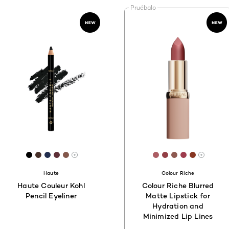
Pruébalo
36
[Color]: #000000
[Color]: #473029
[Color]: #222E4E
[Color]: #5E3037
[Color]: #83584C
[Color]: #AC5E64
[Color]: #93404
[Color]: #8E5
[Color]: #
[Color]:
s disponibles
Hay más tonos disponibles
Hay má
Haute
Colour Riche
Haute Couleur Kohl
Colour Riche Blurred
Pencil Eyeliner
Matte Lipstick for
Hydration and
Minimized Lip Lines