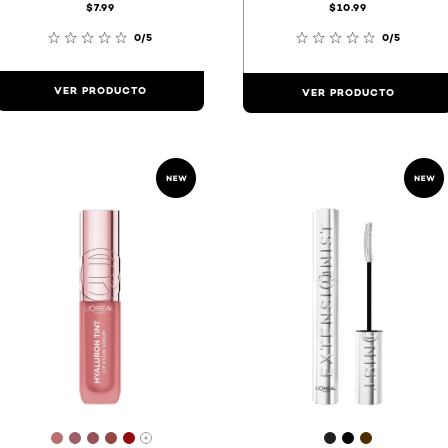
$7.99
$10.99
0/5
0/5
VER PRODUCTO
VER PRODUCTO
29
[Color]: #B96F6F
[Color]: #9D5D69
[Color]: #955156
[Color]: #944642
[Color]: #950A0F
[Color]: #231f2
[Color]: #0
[Color]: 
s disponibles
Hay más tonos disponibles