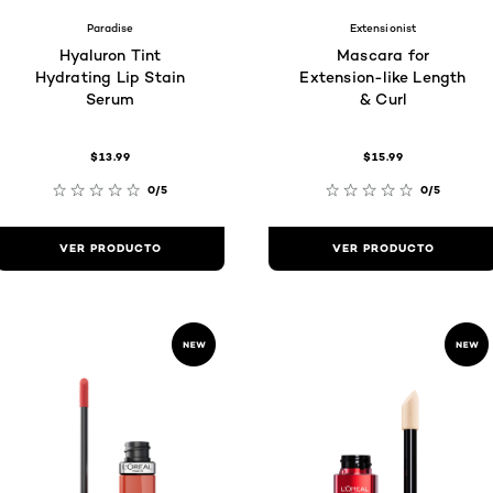
Paradise
Extensionist
Hyaluron Tint
Mascara for
Hydrating Lip Stain
Extension-like Length
Serum
& Curl
$13.99
$15.99
0/5
0/5
VER PRODUCTO
VER PRODUCTO