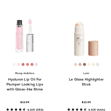
8
[Color]: #FAECF2
[Color]: #FCDDD9
[Color]: #CD797E
[Color]: #DB8C7F
[Color]: #E07B75
[Color]: #E7D2C3
[Color]: #D4AF
[Color]: #9E6
[Color]: #
[Color]:
Hay más tonos disponibles
Hay má
Plump Ambition
Lumi
Hyaluron Lip Oil For
Le Glass Highlighter
Plumper Looking Lips
Stick
with Glass-like Shine
$13.99
$12.99
4.6/5
(253)
4.5/5
(444)