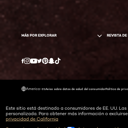
MÁS POR EXPLORAR
REVISTA DE
Twitter
Facebook
YouTube
Instagram
Pinterest
Snapchat
Tiktok
America-es
Aviso sobre datos de salud del consumidor
Política de priv
Este sitio está destinado a consumidores de EE. UU. Las c
personalizada. Para obtener más información o excluirse,
privacidad de California