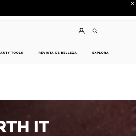
ES
EN
Elige el idioma:
BUSCAR
EAUTY TOOLS
REVISTA DE BELLEZA
EXPLORA
TH IT