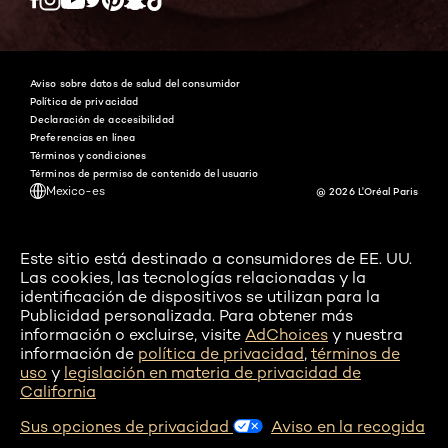
Twitter
Facebook
YouTube
Instagram
Pinterest
Snapchat
Tiktok
Aviso sobre datos de salud del consumidor
Política de privacidad
Declaración de accesibilidad
Preferencias en línea
Términos y condiciones
Términos de permiso de contenido del usuario
Mexico-es
@ 2026 L'Oréal Paris
Este sitio está destinado a consumidores de EE. UU.
Las cookies, las tecnologías relacionadas y la
identificación de dispositivos se utilizan para la
Publicidad personalizada. Para obtener más
información o excluirse, visite
AdChoices
y nuestra
información de
política de privacidad
,
términos de
uso
y
legislación en materia de privacidad de
California
Sus opciones de privacidad
Aviso en la recogida