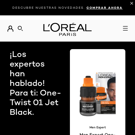
DESCUBRE NUESTRAS NOVEDADES.
COMPRAR AHORA
BUSCAR
¡Los
expertos
han
hablado!
Para ti: One-
Twist 01 Jet
Black.
Men Expert
Men Expert One-