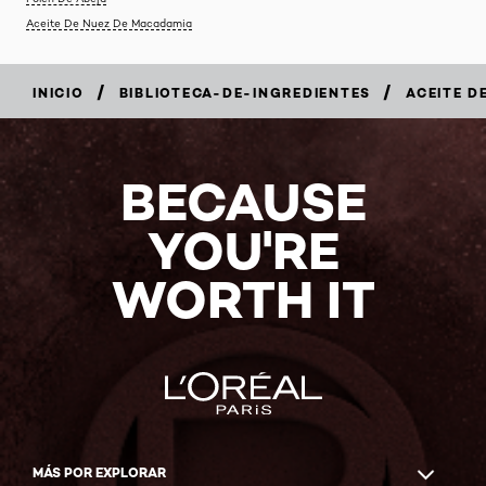
Aceite De Nuez De Macadamia
/
/
INICIO
BIBLIOTECA-DE-INGREDIENTES
ACEITE D
BECAUSE
YOU'RE
WORTH IT
MÁS POR EXPLORAR