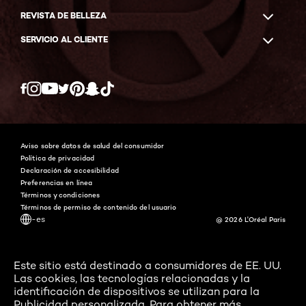
REVISTA DE BELLEZA
SERVICIO AL CLIENTE
Twitter
Facebook
YouTube
Instagram
Pinterest
Snapchat
Tiktok
Aviso sobre datos de salud del consumidor
Política de privacidad
Declaración de accesibilidad
Preferencias en línea
Términos y condiciones
Términos de permiso de contenido del usuario
-es
@ 2026 L'Oréal Paris
Este sitio está destinado a consumidores de EE. UU.
Las cookies, las tecnologías relacionadas y la
identificación de dispositivos se utilizan para la
Publicidad personalizada. Para obtener más