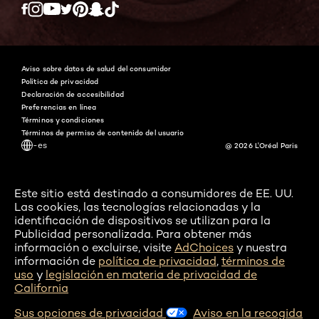
Twitter
Facebook
YouTube
Instagram
Pinterest
Snapchat
Tiktok
Aviso sobre datos de salud del consumidor
Política de privacidad
Declaración de accesibilidad
Preferencias en línea
Términos y condiciones
Términos de permiso de contenido del usuario
-es
@ 2026 L'Oréal Paris
Este sitio está destinado a consumidores de EE. UU.
Las cookies, las tecnologías relacionadas y la
identificación de dispositivos se utilizan para la
Publicidad personalizada. Para obtener más
información o excluirse, visite
AdChoices
y nuestra
información de
política de privacidad
,
términos de
uso
y
legislación en materia de privacidad de
California
Sus opciones de privacidad
Aviso en la recogida