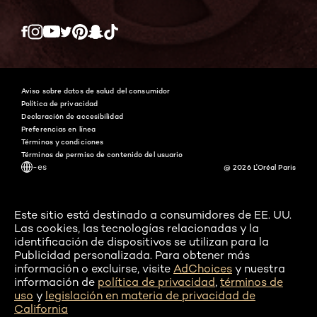
Twitter
Facebook
YouTube
Instagram
Pinterest
Snapchat
Tiktok
Aviso sobre datos de salud del consumidor
Política de privacidad
Declaración de accesibilidad
Preferencias en línea
Términos y condiciones
Términos de permiso de contenido del usuario
-es
@ 2026 L'Oréal Paris
Este sitio está destinado a consumidores de EE. UU.
Las cookies, las tecnologías relacionadas y la
identificación de dispositivos se utilizan para la
Publicidad personalizada. Para obtener más
información o excluirse, visite
AdChoices
y nuestra
información de
política de privacidad
,
términos de
uso
y
legislación en materia de privacidad de
California