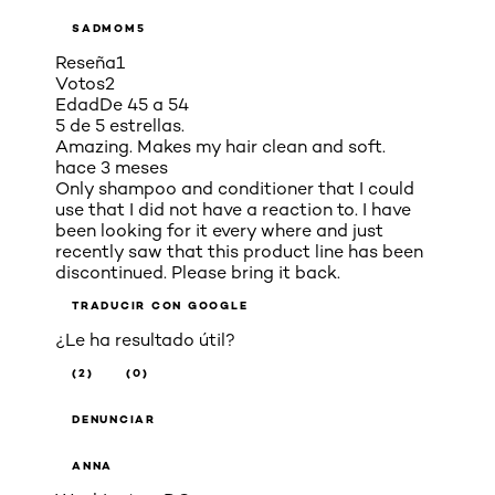
SADMOM5
Reseña
1
Votos
2
Edad
De 45 a 54
5 de 5 estrellas.
Amazing. Makes my hair clean and soft.
hace 3 meses
Only shampoo and conditioner that I could
use that I did not have a reaction to. I have
been looking for it every where and just
recently saw that this product line has been
discontinued. Please bring it back.
TRADUCIR CON GOOGLE
¿Le ha resultado útil?
(2)
(0)
DENUNCIAR
ANNA