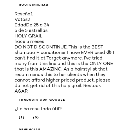
ROOTSINREHAB
Reseña
1
Votos
2
Edad
De 25 a 34
5 de 5 estrellas.
HOLY GRAIL
hace 5 meses
DO NOT DISCONTINUE. This is the BEST
shampoo + conditioner I have EVER used 😭 I
can’t find it at Target anymore. I’ve tried
many from this line and this is the ONLY ONE
that is this AMAZING. As a hairstylist that
recommends this to her clients when they
cannot afford higher priced product, please
do not get rid of this holy grail. Restock
ASAP.
TRADUCIR CON GOOGLE
¿Le ha resultado útil?
(2)
(0)
DENUNCIAR