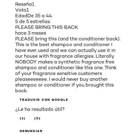
Reseña
1
Voto
1
Edad
De 35 a 44
5 de 5 estrellas.
PLEASE BRING THIS BACK
hace 3 meses
PLEASE bring this (and the conditioner back).
This is the best shampoo and conditioner I
have ever used and we can actually use it in
our house with fragrance allergies. Literally
NOBODY makes a synthetic fragrance free
shampoo and conditioner like this one. Think
of your fragrance sensitive customers
pleaseeeeeee. I would never buy another
shampoo or conditioner if you brought this
back.
TRADUCIR CON GOOGLE
¿Le ha resultado útil?
(1)
(0)
DENUNCIAR