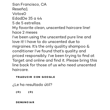
San Francisco, CA
Reseña
1
Votos
0
Edad
De 35 a 44
5 de 5 estrellas.
My favorite clean, unscented haircare line!
hace 2 meses
I’ve been using the unscented pure line and
love it! I have to do unscented due to
migraines. It’s the only quality shampoo &
conditioner I’ve found that’s quality and
priced responsibly. I’ve been trying to find at
Target and online and find it. Please bring this
line back for those of us who need unscented
haircare.
TRADUCIR CON GOOGLE
¿Le ha resultado útil?
(0)
(0)
DENUNCIAR