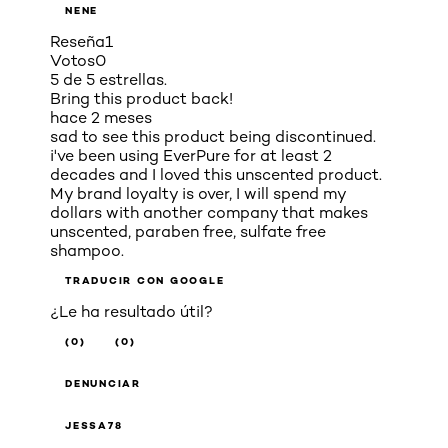
NENE
Reseña
1
Votos
0
5 de 5 estrellas.
Bring this product back!
hace 2 meses
sad to see this product being discontinued.
i've been using EverPure for at least 2
decades and I loved this unscented product.
My brand loyalty is over, I will spend my
dollars with another company that makes
unscented, paraben free, sulfate free
shampoo.
TRADUCIR CON GOOGLE
¿Le ha resultado útil?
(0)
(0)
DENUNCIAR
JESSA78