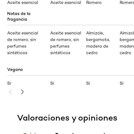
Aceite esencial
Aceite esencial
Romero
Romer
Notas de la
fragancia
Aceite esencial
Aceite esencial
Almizcle,
Almizcl
de romero, sin
de romero, sin
bergamota,
bergam
perfumes
perfumes
madera de
mader
sintéticos
sintéticos
cedro
cedro
Vegano
Sí
Sí
Sí
Sí
PREVIOUS CARD
NEXT CARD
Valoraciones y opiniones
skip tab component