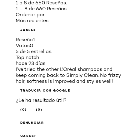
1 a 8 de 660 Reseñas.
1 – 8 de 660 Reseñas
Ordenar por
Más recientes
JANE51
Reseña
1
Votos
0
5 de 5 estrellas.
Top notch
hace 23 días
I’ve tried the other L’Oréal shampoos and
keep coming back to Simply Clean. No frizzy
hair, softness is improved and styles well!
TRADUCIR CON GOOGLE
¿Le ha resultado útil?
(0)
(0)
DENUNCIAR
CASSSF