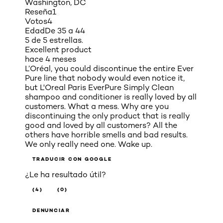
Washington, DC
Reseña
1
Votos
4
Edad
De 35 a 44
5 de 5 estrellas.
Excellent product
hace 4 meses
L’Oréal, you could discontinue the entire Ever
Pure line that nobody would even notice it,
but L'Oreal Paris EverPure Simply Clean
shampoo and conditioner is really loved by all
customers. What a mess. Why are you
discontinuing the only product that is really
good and loved by all customers? All the
others have horrible smells and bad results.
We only really need one. Wake up.
TRADUCIR CON GOOGLE
¿Le ha resultado útil?
(4)
(0)
DENUNCIAR