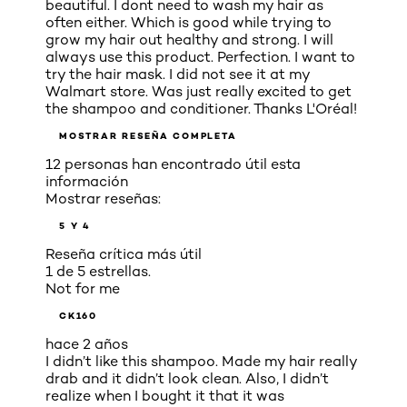
beautiful. I dont need to wash my hair as
often either. Which is good while trying to
grow my hair out healthy and strong. I will
always use this product. Perfection. I want to
try the hair mask. I did not see it at my
Walmart store. Was just really excited to get
the shampoo and conditioner. Thanks L'Oréal!
MOSTRAR RESEÑA COMPLETA
12 personas han encontrado útil esta
información
Mostrar reseñas:
5 Y 4
Reseña crítica más útil
1 de 5 estrellas.
Not for me
CK160
hace 2 años
I didn’t like this shampoo. Made my hair really
drab and it didn’t look clean. Also, I didn’t
realize when I bought it that it was