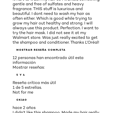
gentle and free of sulfates and heavy
fragrance. THIS stuff is luxurious and
beautiful. I dont need to wash my hair as
often either. Which is good while trying to
grow my hair out healthy and strong. I will
always use this product. Perfection. I want to
try the hair mask. I did not see it at my
Walmart store. Was just really excited to get
the shampoo and conditioner. Thanks L'Oréal!
MOSTRAR RESEÑA COMPLETA
12 personas han encontrado útil esta
información
Mostrar reseñas:
5 Y 4
Reseña crítica más útil
1 de 5 estrellas.
Not for me
CK160
hace 2 años
I didn’t like this shampoo. Made my hair really