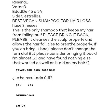
Reseña
1
Votos
0
Edad
De 45 a 54
5 de 5 estrellas.
BEST VEGAN SHAMPOO FOR HAIR LOSS
hace 3 meses
This is the only shampoo that keeps my hair
from falling out! PLEASE BRING IT BACK,
PLEASE! It cleanses the scalp properly and
allows the hair follicles to breathe properly. If
you do bring it back please don't change the
formula! But please consider bringing it back!
I'm almost 50 and have found nothing else
that worked as well as it did on my hair :'(
TRADUCIR CON GOOGLE
¿Le ha resultado útil?
(0)
(0)
DENUNCIAR
EMILY