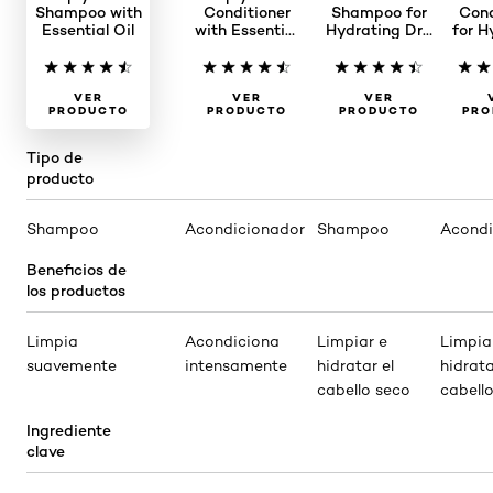
Shampoo with
Conditioner
Shampoo for
Cond
Essential Oil
with Essential
Hydrating Dry
for H
Oil
Hair
Dr
VER
VER
VER
PRODUCTO
PRODUCTO
PRODUCTO
PRO
Tipo de
producto
Shampoo
Acondicionador
Shampoo
Acondi
Beneficios de
los productos
Limpia
Acondiciona
Limpiar e
Limpia
suavemente
intensamente
hidratar el
hidrata
cabello seco
cabell
Ingrediente
clave