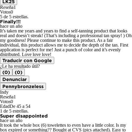
LK25
Reseña
1
Votos
0
5 de 5 estrellas.
Finally!!!
hace un año
It’s taken me years and years to find a self-tanning product that looks
real and doesn’t streak! (That’s including a professional tan spray! ) Oh
my goodness! Please continue to make this product. As a fair
individual, this product allows me to decide the depth of the tan. First
application is perfect for me! Just a punch of color and it’s evenly
distributed. Love love love!
Traducir con Google
¿Le ha resultado útil?
(0)
(0)
Denunciar
Pennybronzeless
Indy
Reseña
1
Votos
0
Edad
De 45 a 54
1 de 5 estrellas.
Super disappointed
hace un año
It took the whole box (6) towelettes to even have a little color. Is my
box expired or something?? Bought at CVS (pics attached). Easy to