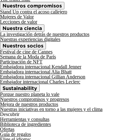
Nuestros compromisos
Stand Up contra el acoso callejero
Mujeres de Valor
Lecciones de valor
Nuestra ciencia
La investigación detrás de nuestros productos
Nuestras experiencias digitales
Nuestros socios
Festival de cine de Cannes
Semana de la Moda de París
Participación de NFT
Embajadora internacional Kendall Jenner
Embajadora internacional Alia Bhatt
Embajadora internacional Gillian Anderson
Embajador internacional Charles Leclerc
Sustainability
Porque nuestro planeta lo vale
Nuestros compromisos y progresos
Mejora de nuestros productos
Nuestras iniciativas en torno a las mujeres y el clima
Descubrir
Herramientas y consultas
Biblioteca de ingredientes
Ofertas
Guía de regalos
Elige el idioma: