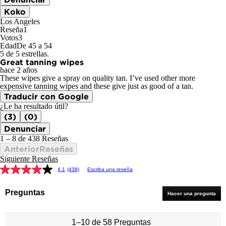
Koko
Los Angeles
Reseña
1
Votos
3
Edad
De 45 a 54
5 de 5 estrellas.
Great tanning wipes
hace 2 años
These wipes give a spray on quality tan. I’ve used other more
expensive tanning wipes and these give just as good of a tan.
Traducir con Google
¿Le ha resultado útil?
(3)
(0)
Denunciar
1 – 8 de 438 Reseñas
AnteriorReseñas
Siguiente Reseñas
4.1
(438)
Escriba una reseña
Preguntas
Hacer una pregunta
1–10 de 58 Preguntas