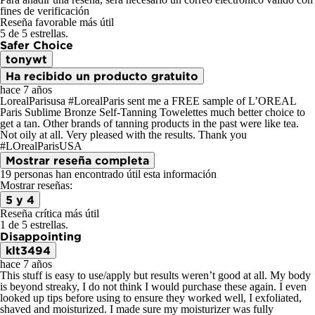
fines de verificación
Reseña favorable más útil
5 de 5 estrellas.
Safer Choice
tonywt
Ha recibido un producto gratuito
hace 7 años
LorealParisusa #LorealParis sent me a FREE sample of L’OREAL
Paris Sublime Bronze Self-Tanning Towelettes much better choice to
get a tan. Other brands of tanning products in the past were like tea.
Not oily at all. Very pleased with the results. Thank you
#LOrealParisUSA
Mostrar reseña completa
19 personas han encontrado útil esta información
Mostrar reseñas:
5 y 4
Reseña crítica más útil
1 de 5 estrellas.
Disappointing
klt3494
hace 7 años
This stuff is easy to use/apply but results weren’t good at all. My body
is beyond streaky, I do not think I would purchase these again. I even
looked up tips before using to ensure they worked well, I exfoliated,
shaved and moisturized. I made sure my moisturizer was fully