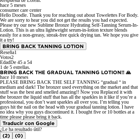
Respuesta de Loreal:
hace 5 meses
consumer care center
Hello Doodle. Thank you for reaching out about Towelettes For Body.
We are sorry to hear you did not get the results you had expected.
Please try our new Sublime Bronze Hydrating Self-Tanning Serum-In-
Lotion. This is an ultra lightweight serum-in-lotion texture blends
easily for a non-greasy, streak-free quick drying tan. We hope you give
it a try!
BRING BACK TANNING LOTION
Reseña
1
Votos
2
Edad
De 45 a 54
1 de 5 estrellas.
BRING BACK THE GRADUAL TANNING LOTION!! 🙏
hace 10 meses
PLEASE BRING BACK THE SELF TANNING “gradual “ in
medium and dark! The bronzer used everything on the market and that
stuff was the best and smelled amazing!! Now you Replaced it with
the bronzer the liquid stuff that has all the sparkles in it like if you’re a
professional, you don’t want sparkles all over you. I’m telling you
guys hit the nail on the head with your gradual tanning lotion. I have
no idea why you guys discontinued it. I bought five or 10 bottles at a
time please please bring it back.
Traducir con Google
¿Le ha resultado útil?
(2)
(0)