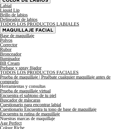
COLOR DE LABIOS
Labial
Liquid Lip
Brillo de labios
Delineador de labios
TODOS LOS PRODUCTOS LABIALES
MAQUILLAJE FACIAL
Base de maquillaje
Polvos
Corrector
Rubor
Bronceador
Iluminador
BB Cream
Prebase y spray fijador
TODOS LOS PRODUCTOS FACIALES
Prueba de maquillaje
| Pruébate cualquier maquillaje antes de
comprarlo
Herramientas y consultas
Prueba de maquillaje virtual
Encuentra el subtono de tu piel
Buscador de máscaras
Cuestionario para encontrar labial
Cuestionario Encuentra tu tono de base de maquillaje
Encuentra tu rutina de maquillaje
Nuestras marcas de maquillaje
Age Perfect
Colour Riche