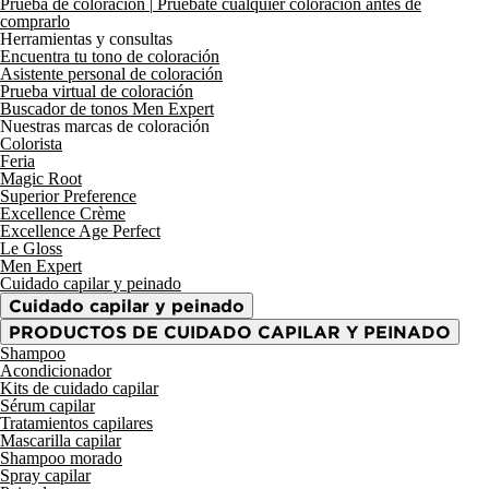
Prueba de coloración |
Pruébate cualquier coloración antes de
comprarlo
Herramientas y consultas
Encuentra tu tono de coloración
Asistente personal de coloración
Prueba virtual de coloración
Buscador de tonos Men Expert
Nuestras marcas de coloración
Colorista
Feria
Magic Root
Superior Preference
Excellence Crème
Excellence Age Perfect
Le Gloss
Men Expert
Cuidado capilar y peinado
Cuidado capilar y peinado
PRODUCTOS DE CUIDADO CAPILAR Y PEINADO
Shampoo
Acondicionador
Kits de cuidado capilar
Sérum capilar
Tratamientos capilares
Mascarilla capilar
Shampoo morado
Spray capilar