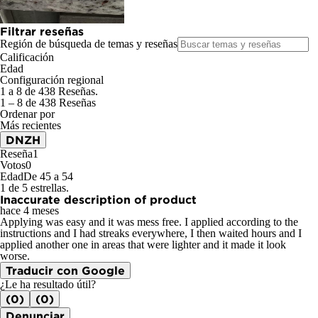
Filtrar reseñas
Región de búsqueda de temas y reseñas
Calificación
Edad
Configuración regional
1 a 8 de 438 Reseñas.
1 – 8 de 438 Reseñas
Ordenar por
Más recientes
DNZH
Reseña
1
Votos
0
Edad
De 45 a 54
1 de 5 estrellas.
Inaccurate description of product
hace 4 meses
Applying was easy and it was mess free. I applied according to the
instructions and I had streaks everywhere, I then waited hours and I
applied another one in areas that were lighter and it made it look
worse.
Traducir con Google
¿Le ha resultado útil?
(0)
(0)
Denunciar