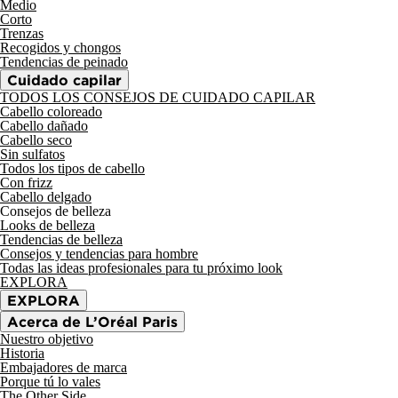
Medio
Corto
Trenzas
Recogidos y chongos
Tendencias de peinado
Cuidado capilar
TODOS LOS CONSEJOS DE CUIDADO CAPILAR
Cabello coloreado
Cabello dañado
Cabello seco
Sin sulfatos
Todos los tipos de cabello
Con frizz
Cabello delgado
Consejos de belleza
Looks de belleza
Tendencias de belleza
Consejos y tendencias para hombre
Todas las ideas profesionales para tu próximo look
EXPLORA
EXPLORA
Acerca de L’Oréal Paris
Nuestro objetivo
Historia
Embajadores de marca
Porque tú lo vales
The Other Side