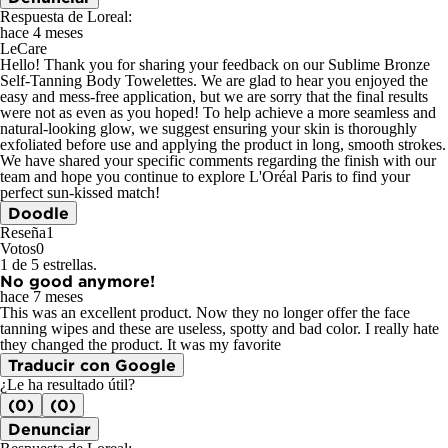
Respuesta de Loreal:
hace 4 meses
LeCare
Hello! Thank you for sharing your feedback on our Sublime Bronze
Self-Tanning Body Towelettes. We are glad to hear you enjoyed the
easy and mess-free application, but we are sorry that the final results
were not as even as you hoped! To help achieve a more seamless and
natural-looking glow, we suggest ensuring your skin is thoroughly
exfoliated before use and applying the product in long, smooth strokes.
We have shared your specific comments regarding the finish with our
team and hope you continue to explore L'Oréal Paris to find your
perfect sun-kissed match!
Doodle
Reseña
1
Votos
0
1 de 5 estrellas.
No good anymore!
hace 7 meses
This was an excellent product. Now they no longer offer the face
tanning wipes and these are useless, spotty and bad color. I really hate
they changed the product. It was my favorite
Traducir con Google
¿Le ha resultado útil?
(0)
(0)
Denunciar