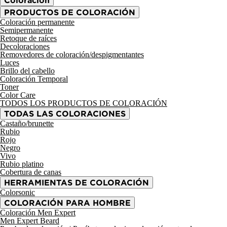
Coloración
PRODUCTOS DE COLORACIÓN
Coloración permanente
Semipermanente
Retoque de raíces
Decoloraciones
Removedores de coloración/despigmentantes
Luces
Brillo del cabello
Coloración Temporal
Toner
Color Care
TODOS LOS PRODUCTOS DE COLORACIÓN
TODAS LAS COLORACIONES
Castaño/brunette
Rubio
Rojo
Negro
Vivo
Rubio platino
Cobertura de canas
HERRAMIENTAS DE COLORACIÓN
Colorsonic
COLORACIÓN PARA HOMBRE
Coloración Men Expert
Men Expert Beard