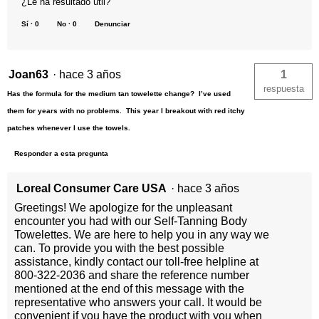
¿Le ha resultado útil?
Sí ·
0
No ·
0
Denunciar
Joan63
·
hace 3 años
1
respuesta
Has the formula for the medium tan towelette change? I’ve used
them for years with no problems. This year I breakout with red itchy
patches whenever I use the towels.
Responder a esta pregunta
Loreal Consumer Care USA
·
hace 3 años
Greetings! We apologize for the unpleasant
encounter you had with our Self-Tanning Body
Towelettes. We are here to help you in any way we
can. To provide you with the best possible
assistance, kindly contact our toll-free helpline at
800-322-2036 and share the reference number
mentioned at the end of this message with the
representative who answers your call. It would be
convenient if you have the product with you when