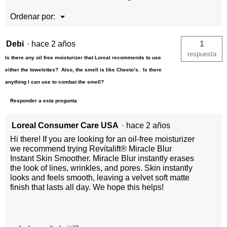
M
Ordenar por:
▼
e
n
ú
Debi
·
hace 2 años
1
respuesta
Is there any oil free moisturizer that Loreal recommends to use
either the towelettes? Also, the smell is like Cheeto’s. Is there
anything I can use to combat the smell?
Responder a esta pregunta
Loreal Consumer Care USA
·
hace 2 años
Hi there! If you are looking for an oil-free moisturizer
we recommend trying Revitalift® Miracle Blur
Instant Skin Smoother. Miracle Blur instantly erases
the look of lines, wrinkles, and pores. Skin instantly
looks and feels smooth, leaving a velvet soft matte
finish that lasts all day. We hope this helps!