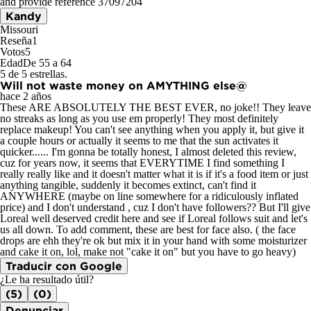
and provide reference 37097204
Kandy
Missouri
Reseña
1
Votos
5
Edad
De 55 a 64
5 de 5 estrellas.
Will not waste money on AMYTHING else@
hace 2 años
These ARE ABSOLUTELY THE BEST EVER, no joke!! They leave
no streaks as long as you use em properly! They most definitely
replace makeup! You can't see anything when you apply it, but give it
a couple hours or actually it seems to me that the sun activates it
quicker...... I'm gonna be totally honest, I almost deleted this review,
cuz for years now, it seems that EVERYTIME I find something I
really really like and it doesn't matter what it is if it's a food item or just
anything tangible, suddenly it becomes extinct, can't find it
ANYWHERE (maybe on line somewhere for a ridiculously inflated
price) and I don't understand , cuz I don't have followers?? But I'll give
Loreal well deserved credit here and see if Loreal follows suit and let's
us all down. To add comment, these are best for face also. ( the face
drops are ehh they're ok but mix it in your hand with some moisturizer
and cake it on, lol, make not "cake it on" but you have to go heavy)
Traducir con Google
¿Le ha resultado útil?
(5)
(0)
Denunciar