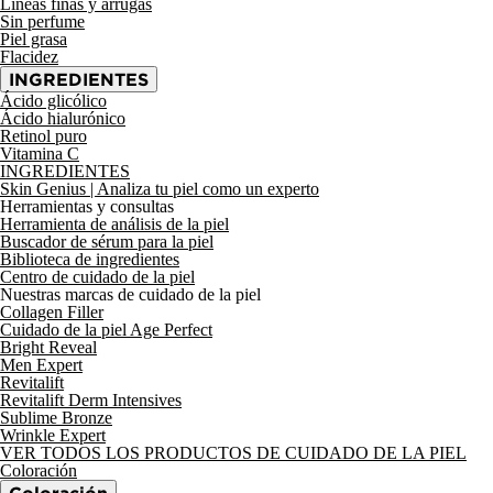
Líneas finas y arrugas
Sin perfume
Piel grasa
Flacidez
INGREDIENTES
Ácido glicólico
Ácido hialurónico
Retinol puro
Vitamina C
INGREDIENTES
Skin Genius
| Analiza tu piel como un experto
Herramientas y consultas
Herramienta de análisis de la piel
Buscador de sérum para la piel
Biblioteca de ingredientes
Centro de cuidado de la piel
Nuestras marcas de cuidado de la piel
Collagen Filler
Cuidado de la piel Age Perfect
Bright Reveal
Men Expert
Revitalift
Revitalift Derm Intensives
Sublime Bronze
Wrinkle Expert
VER TODOS LOS PRODUCTOS DE CUIDADO DE LA PIEL
Coloración