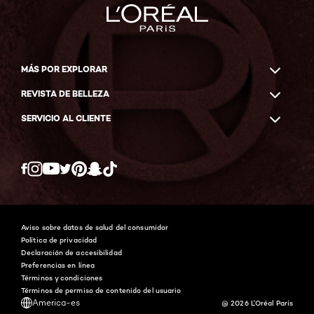
MÁS POR EXPLORAR
REVISTA DE BELLEZA
SERVICIO AL CLIENTE
Twitter
Facebook
YouTube
Instagram
Pinterest
Snapchat
Tiktok
Aviso sobre datos de salud del consumidor
Política de privacidad
Declaración de accesibilidad
Preferencias en línea
Términos y condiciones
Términos de permiso de contenido del usuario
America-es
@ 2026 L'Oréal Paris