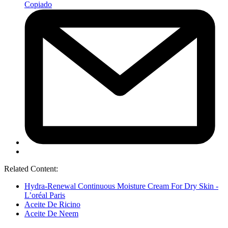
Copiado
Related Content:
Hydra-Renewal Continuous Moisture Cream For Dry Skin -
L’oréal Paris
Aceite De Ricino
Aceite De Neem