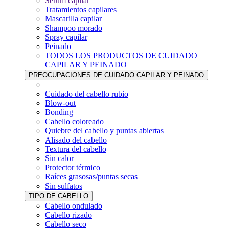
Sérum capilar
Tratamientos capilares
Mascarilla capilar
Shampoo morado
Spray capilar
Peinado
TODOS LOS PRODUCTOS DE CUIDADO
CAPILAR Y PEINADO
PREOCUPACIONES DE CUIDADO CAPILAR Y PEINADO
Cuidado del cabello rubio
Blow-out
Bonding
Cabello coloreado
Quiebre del cabello y puntas abiertas
Alisado del cabello
Textura del cabello
Sin calor
Protector térmico
Raíces grasosas/puntas secas
Sin sulfatos
TIPO DE CABELLO
Cabello ondulado
Cabello rizado
Cabello seco