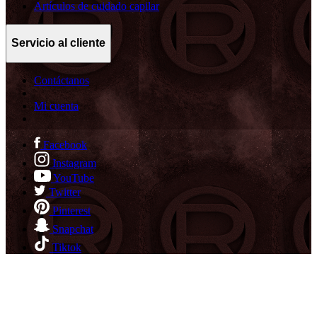
Artículos de cuidado capilar
Servicio al cliente
Contáctanos
Mi cuenta
Facebook
Instagram
YouTube
Twitter
Pinterest
Snapchat
Tiktok