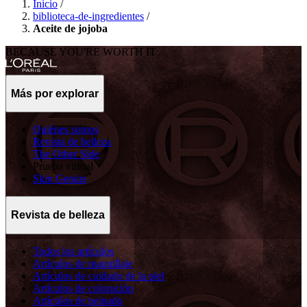
Inicio
/
biblioteca-de-ingredientes
/
Aceite de jojoba
BECAUSE YOU'RE WORTH IT
Más por explorar
Quiénes somos
Revista de belleza
The Other Side
Prueba virtual
Skin Genius
Revista de belleza
Todos los artículos
Artículos de maquillaje
Artículos de cuidado de la piel
Artículos de coloración
Artículos de peinado