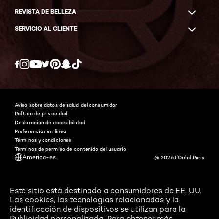
REVISTA DE BELLEZA
SERVICIO AL CLIENTE
Twitter
Facebook
YouTube
Instagram
Pinterest
Snapchat
Tiktok
Aviso sobre datos de salud del consumidor
Política de privacidad
Declaración de accesibilidad
Preferencias en línea
Términos y condiciones
Términos de permiso de contenido del usuario
America-es
@ 2026 L'Oréal Paris
Este sitio está destinado a consumidores de EE. UU.
Las cookies, las tecnologías relacionadas y la
identificación de dispositivos se utilizan para la
Publicidad personalizada. Para obtener más