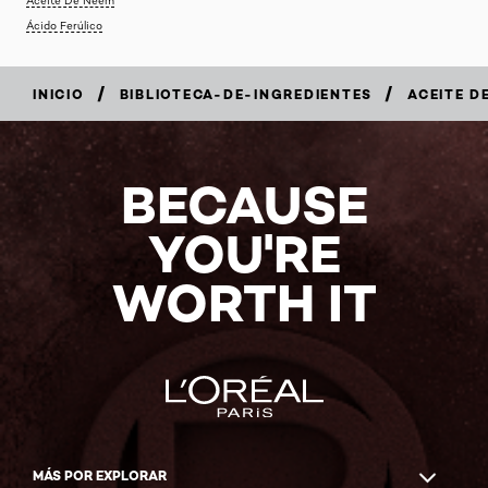
Ácido Ferúlico
/
/
INICIO
BIBLIOTECA-DE-INGREDIENTES
ACEITE D
BECAUSE
YOU'RE
WORTH IT
MÁS POR EXPLORAR