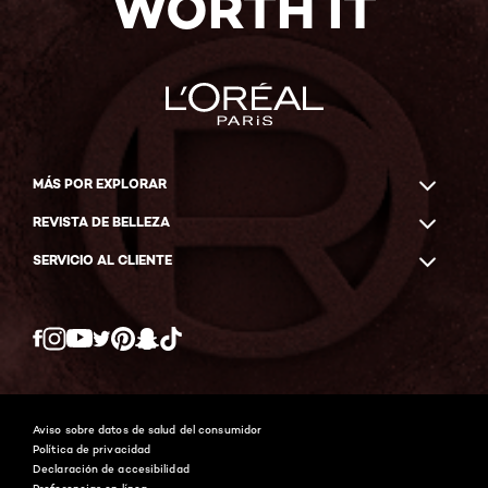
WORTH IT
MÁS POR EXPLORAR
REVISTA DE BELLEZA
SERVICIO AL CLIENTE
Twitter
Facebook
YouTube
Instagram
Pinterest
Snapchat
Tiktok
Aviso sobre datos de salud del consumidor
Política de privacidad
Declaración de accesibilidad
Preferencias en línea