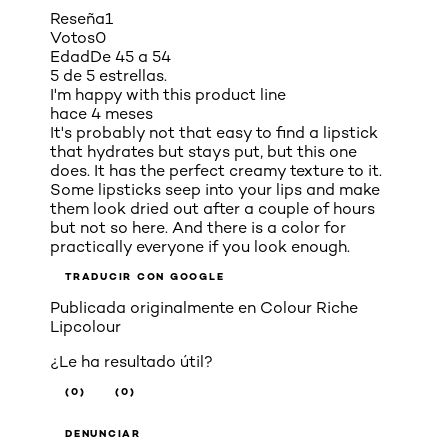
Reseña
1
Votos
0
Edad
De 45 a 54
5 de 5 estrellas.
I'm happy with this product line
hace 4 meses
It's probably not that easy to find a lipstick
that hydrates but stays put, but this one
does. It has the perfect creamy texture to it.
Some lipsticks seep into your lips and make
them look dried out after a couple of hours
but not so here. And there is a color for
practically everyone if you look enough.
TRADUCIR CON GOOGLE
Publicada originalmente en
Colour Riche
Lipcolour
¿Le ha resultado útil?
(0)
(0)
DENUNCIAR