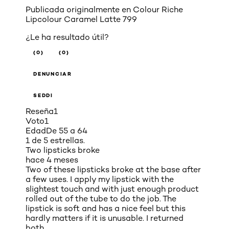
Publicada originalmente en
Colour Riche
Lipcolour Caramel Latte 799
¿Le ha resultado útil?
(0)
(0)
DENUNCIAR
SEDDI
Reseña
1
Voto
1
Edad
De 55 a 64
1 de 5 estrellas.
Two lipsticks broke
hace 4 meses
Two of these lipsticks broke at the base after
a few uses. I apply my lipstick with the
slightest touch and with just enough product
rolled out of the tube to do the job. The
lipstick is soft and has a nice feel but this
hardly matters if it is unusable. I returned
both.