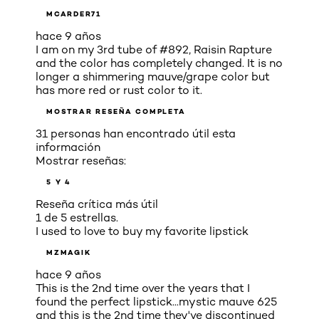
MCARDER71
hace 9 años
I am on my 3rd tube of #892, Raisin Rapture
and the color has completely changed. It is no
longer a shimmering mauve/grape color but
has more red or rust color to it.
MOSTRAR RESEÑA COMPLETA
31 personas han encontrado útil esta
información
Mostrar reseñas:
5 Y 4
Reseña crítica más útil
1 de 5 estrellas.
I used to love to buy my favorite lipstick
MZMAGIK
hace 9 años
This is the 2nd time over the years that I
found the perfect lipstick...mystic mauve 625
and this is the 2nd time they've discontinued