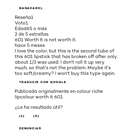
NANACAROL
Reseña
1
Voto
1
Edad
65 o más
2 de 5 estrellas.
601 Worth It is not worth it.
hace 5 meses
I love the color, but this is the second tube of
this 601 lipstick that has broken off after only
about 1/3 was used. I don't roll it up very
much, so that's not the problem. Maybe it's
too soft/creamy? I won't buy this type again.
TRADUCIR CON GOOGLE
Publicada originalmente en
colour riche
lipcolour worth it 601
¿Le ha resultado útil?
(1)
(0)
DENUNCIAR