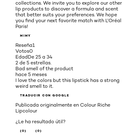
collections. We invite you to explore our other
lip products to discover a formula and scent
that better suits your preferences. We hope
you find your next favorite match with L'Oréal
Paris!
MIMY
Reseña
1
Votos
0
Edad
De 25 a 34
2 de 5 estrellas.
Bad smell of the product
hace 5 meses
I love the colors but this lipstick has a strong
weird smell to it.
TRADUCIR CON GOOGLE
Publicada originalmente en
Colour Riche
Lipcolour
¿Le ha resultado útil?
(0)
(0)