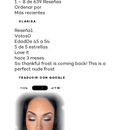
1 – 8 de 639 Reseñas
Ordenar por
Más recientes
CLARISA
Reseña
1
Votos
0
Edad
De 45 a 54
5 de 5 estrellas.
Love it
hace 3 meses
So thankful frost is coming back! This is a
perfect nude frost
TRADUCIR CON GOOGLE