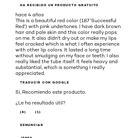
HA RECIBIDO UN PRODUCTO GRATUITO
hace 4 años
This is a beautiful red color (187 'Successful
Red') with pink undertones. I have dark brown
hair and pale skin and this color really pops
on me. It also didn't dry out or make my lips
feel cracked which is what I often experience
with other lip colors. It lasted a long time
without smudging on my face or teeth. I also
really liked the tube itself. It feels heavy and
substantial, which is something I really
appreciated.
TRADUCIR CON GOOGLE
Sí, Recomiendo este producto.
¿Le ha resultado útil?
(8)
(1)
DENUNCIAR
JEN88