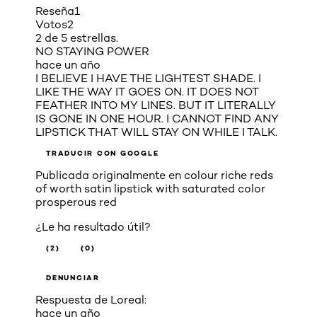
Reseña
1
Votos
2
2 de 5 estrellas.
NO STAYING POWER
hace un año
I BELIEVE I HAVE THE LIGHTEST SHADE. I
LIKE THE WAY IT GOES ON. IT DOES NOT
FEATHER INTO MY LINES. BUT IT LITERALLY
IS GONE IN ONE HOUR. I CANNOT FIND ANY
LIPSTICK THAT WILL STAY ON WHILE I TALK.
TRADUCIR CON GOOGLE
Publicada originalmente en
colour riche reds
of worth satin lipstick with saturated color
prosperous red
¿Le ha resultado útil?
(2)
(0)
DENUNCIAR
Respuesta de Loreal:
hace un año