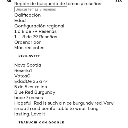
ERIOR
SIGUI
Región de búsqueda de temas y reseñas
Calificación
Edad
Configuración regional
1 a 8 de 79 Reseñas.
1 – 8 de 79 Reseñas
Ordenar por
Más recientes
KIKILOVE77
Nova Scotia
Reseña
1
Votos
0
Edad
De 35 a 44
5 de 5 estrellas.
Blue Red Burgundy
hace 7 meses
Hopefull Red is such a nice burgundy red. Very
smooth and comfortable to wear. Long
lasting. Love it
TRADUCIR CON GOOGLE