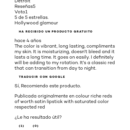
Detroit
Reseñas
5
Voto
1
5 de 5 estrellas.
Hollywood glamour
HA RECIBIDO UN PRODUCTO GRATUITO
hace 4 años
The color is vibrant, long lasting, compliments
my skin. It is moisturizing, doesn't bleed and it
lasts a long time. It goes on easily. I definitely
will be adding to my rotation. It's a classic red
that can transition from day to night.
TRADUCIR CON GOOGLE
Sí, Recomiendo este producto.
Publicada originalmente en
colour riche reds
of worth satin lipstick with saturated color
respected red
¿Le ha resultado útil?
(1)
(0)