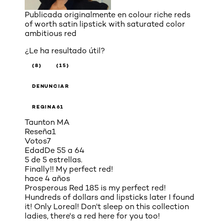
Publicada originalmente en
colour riche reds
of worth satin lipstick with saturated color
ambitious red
¿Le ha resultado útil?
(8)
(15)
DENUNCIAR
REGINA61
Taunton MA
Reseña
1
Votos
7
Edad
De 55 a 64
5 de 5 estrellas.
Finally!! My perfect red!
hace 4 años
Prosperous Red 185 is my perfect red!
Hundreds of dollars and lipsticks later I found
it! Only Loreal! Don't sleep on this collection
ladies, there's a red here for you too!