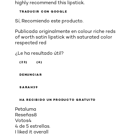
highly recommend this lipstick.
TRADUCIR CON GOOGLE
Sí, Recomiendo este producto.
Publicada originalmente en
colour riche reds
of worth satin lipstick with saturated color
respected red
¿Le ha resultado útil?
(23)
(6)
DENUNCIAR
SARAH39
HA RECIBIDO UN PRODUCTO GRATUITO
Petaluma
Reseñas
8
Votos
4
4 de 5 estrellas.
I liked it overall