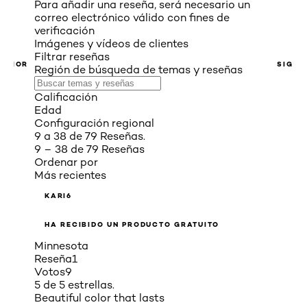
Para añadir una reseña, será necesario un
correo electrónico válido con fines de
verificación
Imágenes y vídeos de clientes
Filtrar reseñas
ERIOR
SIGUI
Región de búsqueda de temas y reseñas
Calificación
Edad
Configuración regional
9 a 38 de 79 Reseñas.
9 – 38 de 79 Reseñas
Ordenar por
Más recientes
KARI6
HA RECIBIDO UN PRODUCTO GRATUITO
Minnesota
Reseña
1
Votos
9
5 de 5 estrellas.
Beautiful color that lasts