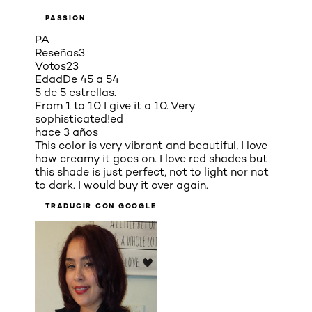
PASSION
PA
Reseñas
3
Votos
23
Edad
De 45 a 54
5 de 5 estrellas.
From 1 to 10 I give it a 10. Very
sophisticated!ed
hace 3 años
This color is very vibrant and beautiful, I love
how creamy it goes on. I love red shades but
this shade is just perfect, not to light nor not
to dark. I would buy it over again.
TRADUCIR CON GOOGLE