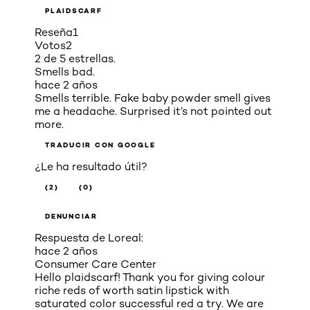
PLAIDSCARF
Reseña
1
Votos
2
2 de 5 estrellas.
Smells bad.
hace 2 años
Smells terrible. Fake baby powder smell gives
me a headache. Surprised it’s not pointed out
more.
TRADUCIR CON GOOGLE
¿Le ha resultado útil?
(2)
(0)
DENUNCIAR
Respuesta de Loreal:
hace 2 años
Consumer Care Center
Hello plaidscarf! Thank you for giving colour
riche reds of worth satin lipstick with
saturated color successful red a try. We are