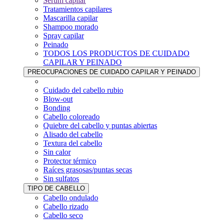
Sérum capilar
Tratamientos capilares
Mascarilla capilar
Shampoo morado
Spray capilar
Peinado
TODOS LOS PRODUCTOS DE CUIDADO
CAPILAR Y PEINADO
PREOCUPACIONES DE CUIDADO CAPILAR Y PEINADO
Cuidado del cabello rubio
Blow-out
Bonding
Cabello coloreado
Quiebre del cabello y puntas abiertas
Alisado del cabello
Textura del cabello
Sin calor
Protector térmico
Raíces grasosas/puntas secas
Sin sulfatos
TIPO DE CABELLO
Cabello ondulado
Cabello rizado
Cabello seco