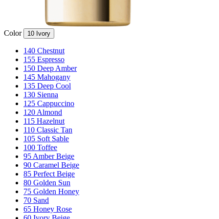
Color
10 Ivory
140 Chestnut
155 Espresso
150 Deep Amber
145 Mahogany
135 Deep Cool
130 Sienna
125 Cappuccino
120 Almond
115 Hazelnut
110 Classic Tan
105 Soft Sable
100 Toffee
95 Amber Beige
90 Caramel Beige
85 Perfect Beige
80 Golden Sun
75 Golden Honey
70 Sand
65 Honey Rose
60 Ivory Beige