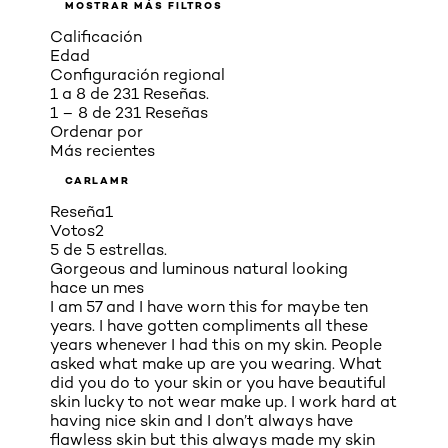
MOSTRAR MÁS FILTROS
Calificación
Edad
Configuración regional
1 a 8 de 231 Reseñas.
1 – 8 de 231 Reseñas
Ordenar por
Más recientes
CARLAMR
Reseña
1
Votos
2
5 de 5 estrellas.
Gorgeous and luminous natural looking
hace un mes
I am 57 and I have worn this for maybe ten
years. I have gotten compliments all these
years whenever I had this on my skin. People
asked what make up are you wearing. What
did you do to your skin or you have beautiful
skin lucky to not wear make up. I work hard at
having nice skin and I don’t always have
flawless skin but this always made my skin