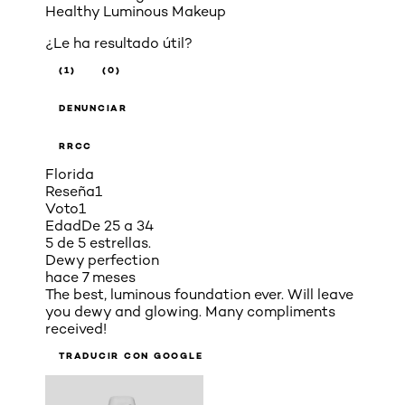
Healthy Luminous Makeup
¿Le ha resultado útil?
(1)
(0)
DENUNCIAR
RRCC
Florida
Reseña
1
Voto
1
Edad
De 25 a 34
5 de 5 estrellas.
Dewy perfection
hace 7 meses
The best, luminous foundation ever. Will leave
you dewy and glowing. Many compliments
received!
TRADUCIR CON GOOGLE