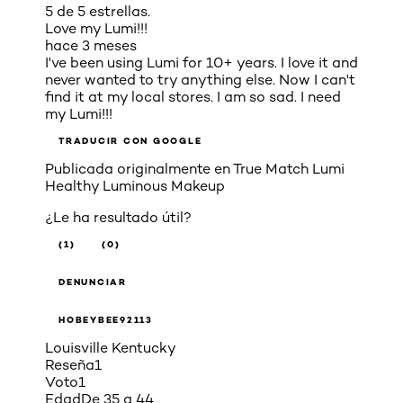
5 de 5 estrellas.
Love my Lumi!!!
hace 3 meses
I've been using Lumi for 10+ years. I love it and
never wanted to try anything else. Now I can't
find it at my local stores. I am so sad. I need
my Lumi!!!
TRADUCIR CON GOOGLE
Publicada originalmente en
True Match Lumi
Healthy Luminous Makeup
¿Le ha resultado útil?
(1)
(0)
DENUNCIAR
HOBEYBEE92113
Louisville Kentucky
Reseña
1
Voto
1
Edad
De 35 a 44