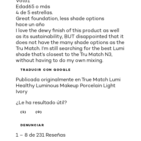
Voto
1
Edad
65 o más
4 de 5 estrellas.
Great foundation, less shade options
hace un año
I love the dewy finish of this product as well
as its sustainability, BUT disappointed that it
does not have the many shade options as the
Tru Match. I’m still searching for the best Lumi
shade that’s closest to the Tru Match N3,
without having to do my own mixing.
TRADUCIR CON GOOGLE
Publicada originalmente en
True Match Lumi
Healthy Luminous Makeup Porcelain Light
Ivory
¿Le ha resultado útil?
(1)
(0)
DENUNCIAR
1 – 8 de 231 Reseñas