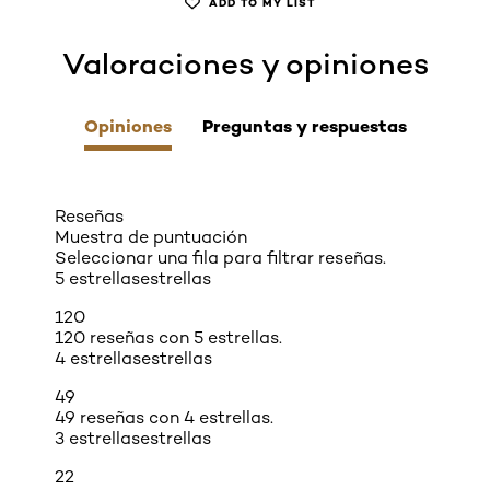
ADD TO MY LIST
Valoraciones y opiniones
skip tab component
Opiniones
Preguntas y respuestas
Reseñas
Muestra de puntuación
Seleccionar una fila para filtrar reseñas.
5 estrellas
estrellas
120
120 reseñas con 5 estrellas.
4 estrellas
estrellas
49
49 reseñas con 4 estrellas.
3 estrellas
estrellas
22