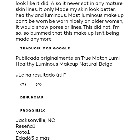
look like it did. Also it never sat in any mature
skin lines. It only Made my skin look better,
healthy and luminous. Most luminous make up
can’t be worn be worn nicely on older women,
it would show pores or lines. This did not. I’m
so, so bummed that this make up isn’t being
made anymore.
TRADUCIR CON GOOGLE
Publicada originalmente en
True Match Lumi
Healthy Luminous Makeup Natural Beige
¿Le ha resultado útil?
(2)
(0)
DENUNCIAR
FROGGIE210
Jacksonville, NC
Reseña
1
Voto
1
Edad
65 o más