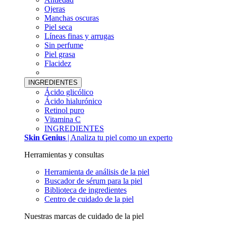
Ojeras
Manchas oscuras
Piel seca
Líneas finas y arrugas
Sin perfume
Piel grasa
Flacidez
INGREDIENTES
Ácido glicólico
Ácido hialurónico
Retinol puro
Vitamina C
INGREDIENTES
Skin Genius
| Analiza tu piel como un experto
Herramientas y consultas
Herramienta de análisis de la piel
Buscador de sérum para la piel
Biblioteca de ingredientes
Centro de cuidado de la piel
Nuestras marcas de cuidado de la piel