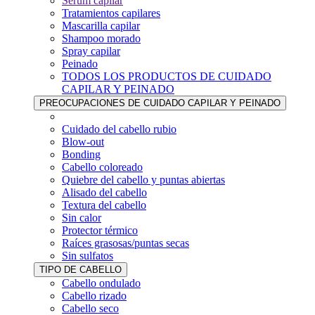
Sérum capilar
Tratamientos capilares
Mascarilla capilar
Shampoo morado
Spray capilar
Peinado
TODOS LOS PRODUCTOS DE CUIDADO
CAPILAR Y PEINADO
PREOCUPACIONES DE CUIDADO CAPILAR Y PEINADO
Cuidado del cabello rubio
Blow-out
Bonding
Cabello coloreado
Quiebre del cabello y puntas abiertas
Alisado del cabello
Textura del cabello
Sin calor
Protector térmico
Raíces grasosas/puntas secas
Sin sulfatos
TIPO DE CABELLO
Cabello ondulado
Cabello rizado
Cabello seco