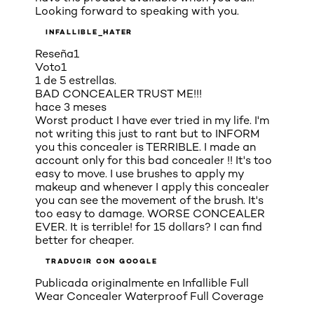
Looking forward to speaking with you.
INFALLIBLE_HATER
Reseña
1
Voto
1
1 de 5 estrellas.
BAD CONCEALER TRUST ME!!!
hace 3 meses
Worst product I have ever tried in my life. I'm
not writing this just to rant but to INFORM
you this concealer is TERRIBLE. I made an
account only for this bad concealer !! It's too
easy to move. I use brushes to apply my
makeup and whenever I apply this concealer
you can see the movement of the brush. It's
too easy to damage. WORSE CONCEALER
EVER. It is terrible! for 15 dollars? I can find
better for cheaper.
TRADUCIR CON GOOGLE
Publicada originalmente en
Infallible Full
Wear Concealer Waterproof Full Coverage