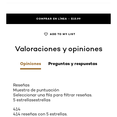
COMPRAR EN LÍNEA - $15.99
ADD TO MY LIST
Valoraciones y opiniones
skip tab component
Opiniones
Preguntas y respuestas
Reseñas
Muestra de puntuación
Seleccionar una fila para filtrar reseñas.
5 estrellas
estrellas
414
414 reseñas con 5 estrellas.