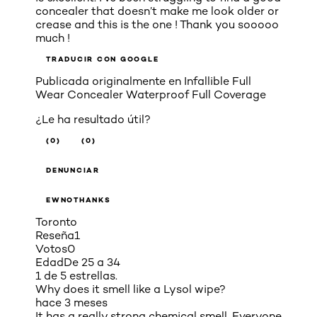
concealer that doesn’t make me look older or
crease and this is the one ! Thank you sooooo
much !
TRADUCIR CON GOOGLE
Publicada originalmente en
Infallible Full
Wear Concealer Waterproof Full Coverage
¿Le ha resultado útil?
(0)
(0)
DENUNCIAR
EWNOTHANKS
Toronto
Reseña
1
Votos
0
Edad
De 25 a 34
1 de 5 estrellas.
Why does it smell like a Lysol wipe?
hace 3 meses
It has a really strong chemical smell. Everyone