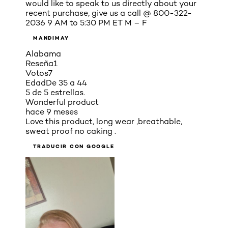
would like to speak to us directly about your
recent purchase, give us a call @ 800-322-
2036 9 AM to 5:30 PM ET M – F
MANDIMAY
Alabama
Reseña
1
Votos
7
Edad
De 35 a 44
5 de 5 estrellas.
Wonderful product
hace 9 meses
Love this product, long wear ,breathable,
sweat proof no caking .
TRADUCIR CON GOOGLE