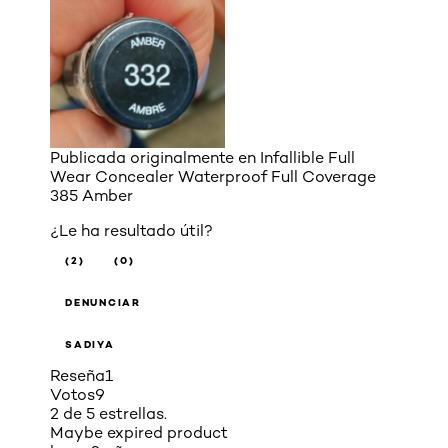
Publicada originalmente en
Infallible Full
Wear Concealer Waterproof Full Coverage
385 Amber
¿Le ha resultado útil?
(2)
(0)
DENUNCIAR
SADIYA
Reseña
1
Votos
9
2 de 5 estrellas.
Maybe expired product