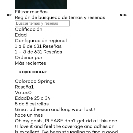
Filtrar reseñas
ERIOR
SIGUI
Región de búsqueda de temas y reseñas
Calificación
Edad
Configuración regional
1 a 8 de 631 Reseñas.
1 – 8 de 631 Reseñas
Ordenar por
Más recientes
SIQCHIQCHAR
Colorado Springs
Reseña
1
Votos
0
Edad
De 25 a 34
5 de 5 estrellas.
Great adhesion and long wear last !
hace un mes
Oh my gosh , PLEASE don’t get rid of this one
! I love it and feel the coverage and adhesion
is excellent. I’ve been struggling to find a good