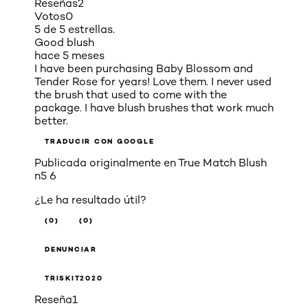
Reseñas
2
Votos
0
5 de 5 estrellas.
Good blush
hace 5 meses
I have been purchasing Baby Blossom and
Tender Rose for years! Love them. I never used
the brush that used to come with the
package. I have blush brushes that work much
better.
TRADUCIR CON GOOGLE
Publicada originalmente en
True Match Blush
n5 6
¿Le ha resultado útil?
(0)
(0)
DENUNCIAR
TRISKIT2020
Reseña
1