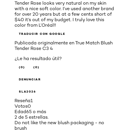
Tender Rose looks very natural on my skin
with a nice soft color. I’ve used another brand
for over 20 years but at a few cents short of
$40 it’s out of my budget. I truly love this
color from L’Oréal!!
TRADUCIR CON GOOGLE
Publicada originalmente en
True Match Blush
Tender Rose C3 4
¿Le ha resultado útil?
(0)
(0)
DENUNCIAR
SLA2026
Reseña
1
Votos
0
Edad
65 o más
2 de 5 estrellas.
Do not like the new blush packaging - no
brush