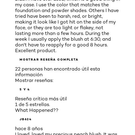
my case. I use the color that matches the
foundation and powder shades. Others I have
tried have been to harsh, red, or bright,
making it look like I got hit on the side of my
face, or they are too light or flakey, not
lasting more than a few hours. During the
week I usually apply the blush at 6:30, and
don't have to reapply for a good 8 hours.
Excellent product.
MOSTRAR RESEÑA COMPLETA
22 personas han encontrado útil esta
información
Mostrar reseñas:
5 Y 4
Reseña crítica más útil
1 de 5 estrellas.
What Happened??
JB624
hace 8 años
I loved, loved my precious peach blush. It was