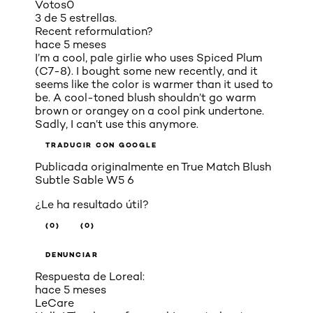
Votos
0
3 de 5 estrellas.
Recent reformulation?
hace 5 meses
I’m a cool, pale girlie who uses Spiced Plum
(C7-8). I bought some new recently, and it
seems like the color is warmer than it used to
be. A cool-toned blush shouldn’t go warm
brown or orangey on a cool pink undertone.
Sadly, I can’t use this anymore.
TRADUCIR CON GOOGLE
Publicada originalmente en
True Match Blush
Subtle Sable W5 6
¿Le ha resultado útil?
(0)
(0)
DENUNCIAR
Respuesta de Loreal:
hace 5 meses
LeCare