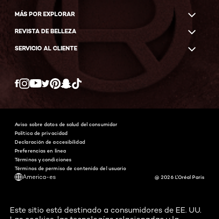
MÁS POR EXPLORAR
REVISTA DE BELLEZA
SERVICIO AL CLIENTE
Twitter
Facebook
YouTube
Instagram
Pinterest
Snapchat
Tiktok
Aviso sobre datos de salud del consumidor
Política de privacidad
Declaración de accesibilidad
Preferencias en línea
Términos y condiciones
Términos de permiso de contenido del usuario
America-es
@ 2026 L'Oréal Paris
Este sitio está destinado a consumidores de EE. UU.