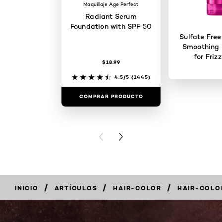
Maquillaje Age Perfect
Radiant Serum
Foundation with SPF 50
Sulfate Free
Smoothing
for Friz
$18.99
4.5/5
(1445)
COMPRAR PRODUCTO
COMPRAR 
PREVIOUS CARD
NEXT CARD
/
/
/
INICIO
ARTÍCULOS
HAIR-COLOR
HAIR-COLO