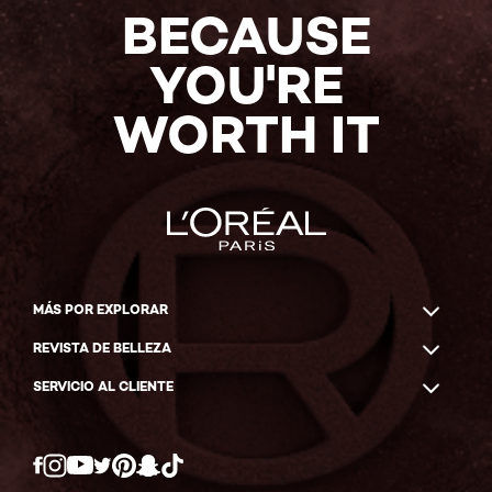
BECAUSE
YOU'RE
WORTH IT
MÁS POR EXPLORAR
REVISTA DE BELLEZA
SERVICIO AL CLIENTE
Twitter
Facebook
YouTube
Instagram
Pinterest
Snapchat
Tiktok