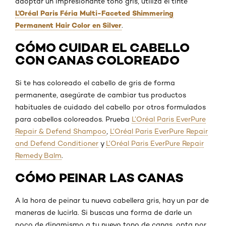
adoptar un impresionante tono gris, utiliza el tinte
L’Oréal Paris Féria Multi-Faceted Shimmering
Permanent Hair Color en Silver
.
CÓMO CUIDAR EL CABELLO
CON CANAS COLOREADO
Si te has coloreado el cabello de gris de forma
permanente, asegúrate de cambiar tus productos
habituales de cuidado del cabello por otros formulados
para cabellos coloreados. Prueba
L’Oréal Paris EverPure
Repair & Defend Shampoo
,
L’Oréal Paris EverPure Repair
and Defend Conditioner
y
L’Oréal Paris EverPure Repair
Remedy Balm
.
CÓMO PEINAR LAS CANAS
A la hora de peinar tu nueva cabellera gris, hay un par de
maneras de lucirla. Si buscas una forma de darle un
poco de dinamismo a tu nuevo tono de canas, opta por