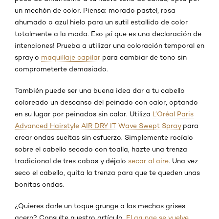
un mechón de color. Piensa: morado pastel, rosa
ahumado o azul hielo para un sutil estallido de color
totalmente a la moda. Eso ¡sí que es una declaración de
intenciones! Prueba a utilizar una coloración temporal en
spray o
maquillaje capilar
para cambiar de tono sin
comprometerte demasiado.
También puede ser una buena idea dar a tu cabello
coloreado un descanso del peinado con calor, optando
en su lugar por peinados sin calor. Utiliza
L’Oréal Paris
Advanced Hairstyle AIR DRY IT Wave Swept Spray
para
crear ondas sueltas sin esfuerzo. Simplemente rocíalo
sobre el cabello secado con toalla, hazte una trenza
tradicional de tres cabos y déjalo
secar al aire
. Una vez
seco el cabello, quita la trenza para que te queden unas
bonitas ondas.
¿Quieres darle un toque grunge a las mechas grises
acero? Consulte nuestro artículo,
El grunge se vuelve