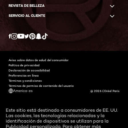
REVISTA DE BELLEZA
SERVICIO AL CLIENTE
Twitter
Facebook
YouTube
Instagram
Pinterest
Snapchat
Tiktok
Aviso sobre datos de salud del consumidor
Política de privacidad
Declaración de accesibilidad
Preferencias en línea
Términos y condiciones
Términos de permiso de contenido del usuario
America-es
@ 2026 L'Oréal Paris
Este sitio está destinado a consumidores de EE. UU.
Las cookies, las tecnologías relacionadas y la
identificación de dispositivos se utilizan para la
Publicidad personalizada. Para obtener más