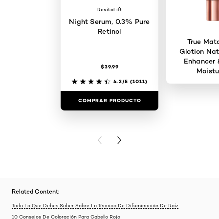
RevitaLift
Night Serum, 0.3% Pure
Retinol
True Mat
Glotion Nat
Enhancer 
$39.99
Moistu
4.3/5
(1011)
COMPRAR PRODUCTO
COMPRAR 
PREVIOUS CARD
NEXT CARD
Related Content:
Todo Lo Que Debes Saber Sobre La Técnica De Difuminación De Raíz
10 Consejos De Coloración Para Cabello Rojo