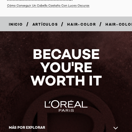
Cómo Conseguir Un Cabello Castaño Con Luces Oscuras
/
/
/
INICIO
ARTÍCULOS
HAIR-COLOR
HAIR-COLO
BECAUSE
YOU'RE
WORTH IT
MÁS POR EXPLORAR