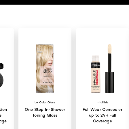
Le Color Gloss
Infallible
tion
One Step In-Shower
Full Wear Concealer
e
Toning Gloss
up to 24H Full
rage
Coverage