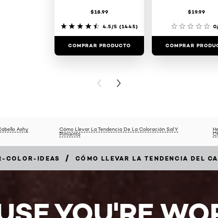
$18.99
$19.99
4.5/5
(1445)
0
COMPRAR PRODUCTO
COMPRAR PRODU
PREVIOUS CARD
NEXT CARD
abello Ashy
Cómo Llevar La Tendencia De La Coloración Sal Y
He
Pimienta
C
/
R-COLOR-IDEAS
CÓMO LLEVAR LA TENDENCIA DEL C
USE YOU'RE WOR