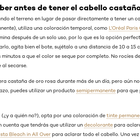
ber antes de tener el cabello castaño
ndo el terreno en lugar de pasar directamente a tener un 
ente), utiliza una coloración temporal, como
L’Oréal Paris
limina después de un solo uso, por lo que es la opción perfec
zarlo, agita bien el bote, sujétalo a una distancia de 10 a 15
os minutos a que el color se seque por completo. No rocíes d
 al secarse.
lera castaña de oro rosa durante más de un día, pero aún no
azo, puedes utilizar un producto
semipermanente
para que 
a (¿y a quién no?), opta por una coloración de
tinte permane
n cuenta que tendrás que utilizar un
decolorante
para aclara
ista Bleach in All Over
para aclarar todo el cabello. Una vez