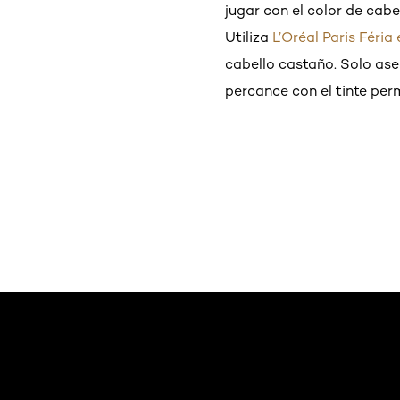
jugar con el color de cabe
Utiliza
L’Oréal Paris Féria
cabello castaño. Solo ase
percance con el tinte per
Saltar el slider: Default related articles