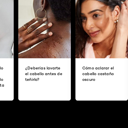
do
¿Deberías lavarte
Cómo aclarar el
el cabello antes de
cabello castaño
do
teñirlo?
oscuro
ita