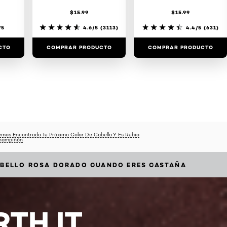
$15.99
$15.99
/5
4.6/5
(3113)
4.4/5
(631)
CTO
COMPRAR PRODUCTO
COMPRAR PRODUCTO
mos Encontrado Tu Próximo Color De Cabello Y Es Rubio
hampiñón
ABELLO ROSA DORADO CUANDO ERES CASTAÑA
TH IT