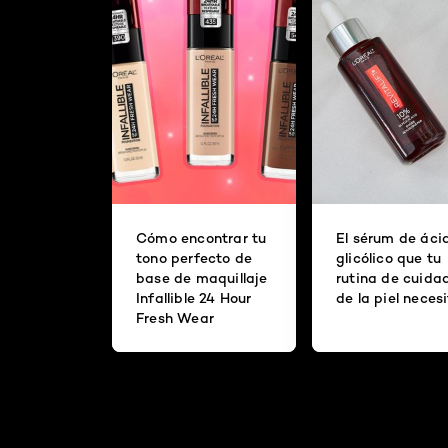
Cómo encontrar tu
El sérum de áci
tono perfecto de
glicólico que tu
base de maquillaje
rutina de cuida
Infallible 24 Hour
de la piel neces
Fresh Wear