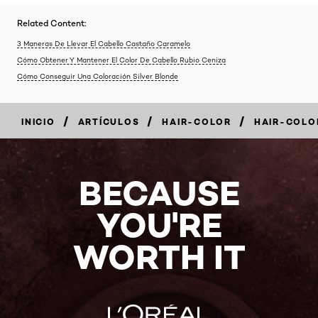
Related Content:
3 Maneras De Llevar El Cabello Castaño Caramelo
Cómo Obtener Y Mantener El Color De Cabello Rubio Ceniza
Cómo Conseguir Una Coloración Silver Blonde
/
/
/
INICIO
ARTÍCULOS
HAIR-COLOR
HAIR-COLO
BECAUSE
YOU'RE
WORTH IT