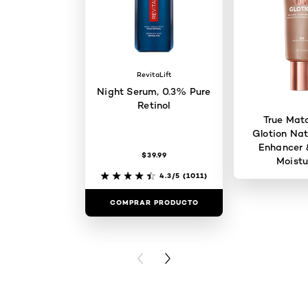
RevitaLift
Night Serum, 0.3% Pure
Retinol
True Mat
Glotion Nat
Enhancer 
$39.99
Moistu
4.3/5
(1011)
COMPRAR PRODUCTO
COMPRAR 
PREVIOUS CARD
NEXT CARD