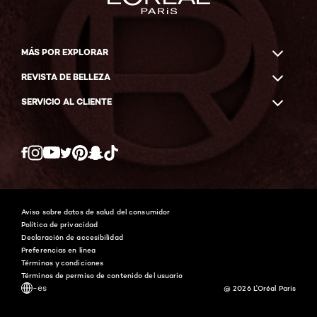
MÁS POR EXPLORAR
REVISTA DE BELLEZA
SERVICIO AL CLIENTE
Twitter
Facebook
YouTube
Instagram
Pinterest
Snapchat
Tiktok
Aviso sobre datos de salud del consumidor
Política de privacidad
Declaración de accesibilidad
Preferencias en línea
Términos y condiciones
Términos de permiso de contenido del usuario
-es
@ 2026 L'Oréal Paris