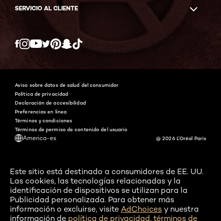
SERVICIO AL CLIENTE
Twitter
Facebook
YouTube
Instagram
Pinterest
Snapchat
Tiktok
Aviso sobre datos de salud del consumidor
Política de privacidad
Declaración de accesibilidad
Preferencias en línea
Términos y condiciones
Términos de permiso de contenido del usuario
America-es
@ 2026 L'Oréal Paris
Este sitio está destinado a consumidores de EE. UU.
Las cookies, las tecnologías relacionadas y la
identificación de dispositivos se utilizan para la
Publicidad personalizada. Para obtener más
información o excluirse, visite
AdChoices
y nuestra
información de
política de privacidad
,
términos de