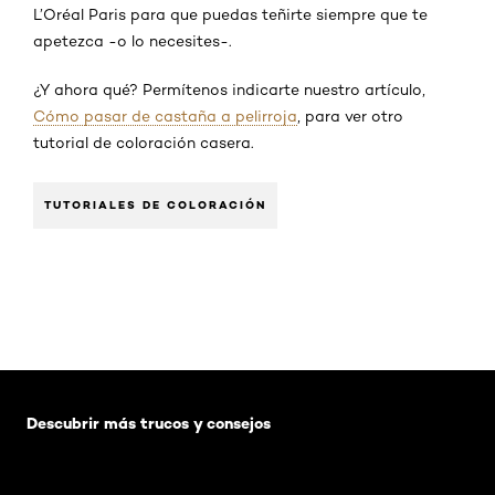
L’Oréal Paris para que puedas teñirte siempre que te
apetezca -o lo necesites-.
¿Y ahora qué? Permítenos indicarte nuestro artículo,
Cómo pasar de castaña a pelirroja
, para ver otro
tutorial de coloración casera.
TUTORIALES DE COLORACIÓN
Saltar el slider: Default related articles
Descubrir más trucos y consejos