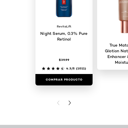
RevitaLift
Night Serum, 0.3% Pure
Retinol
True Mat
Glotion Nat
Enhancer 
$39.99
Moistu
4.3/5
(1011)
COMPRAR PRODUCTO
COMPRAR 
PREVIOUS CARD
NEXT CARD