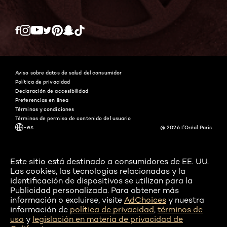
Twitter
Facebook
YouTube
Instagram
Pinterest
Snapchat
Tiktok
Aviso sobre datos de salud del consumidor
Política de privacidad
Declaración de accesibilidad
Preferencias en línea
Términos y condiciones
Términos de permiso de contenido del usuario
-es
@ 2026 L'Oréal Paris
Este sitio está destinado a consumidores de EE. UU.
Las cookies, las tecnologías relacionadas y la
identificación de dispositivos se utilizan para la
Publicidad personalizada. Para obtener más
información o excluirse, visite
AdChoices
y nuestra
información de
política de privacidad
,
términos de
uso
y
legislación en materia de privacidad de