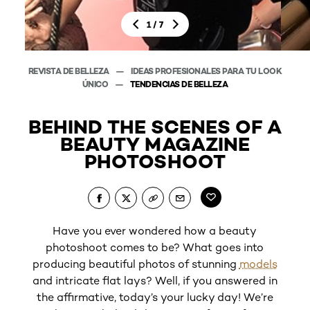
/
1
7
REVISTA DE BELLEZA
IDEAS PROFESIONALES PARA TU LOOK
REVIS
ÚNICO
TENDENCIAS DE BELLEZA
BEHIND THE SCENES OF A
BEAUTY MAGAZINE
PHOTOSHOOT
Have you ever wondered how a beauty
photoshoot comes to be? What goes into
producing beautiful photos of stunning
models
In
and intricate flat lays? Well, if you answered in
the affirmative, today’s your lucky day! We’re