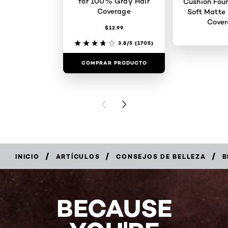
for 100% Gray Hair
Cushion Foun
Coverage
Soft Matte 
Cove
$12.99
3.8/5
(1705)
COMPRAR PRODUCTO
COMPRAR 
PREVIOUS CARD
NEXT CARD
/
/
/
INICIO
ARTÍCULOS
CONSEJOS DE BELLEZA
B
BECAUSE