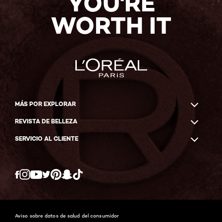
YOU'RE
WORTH IT
MÁS POR EXPLORAR
REVISTA DE BELLEZA
SERVICIO AL CLIENTE
Twitter
Facebook
YouTube
Instagram
Pinterest
Snapchat
Tiktok
Aviso sobre datos de salud del consumidor