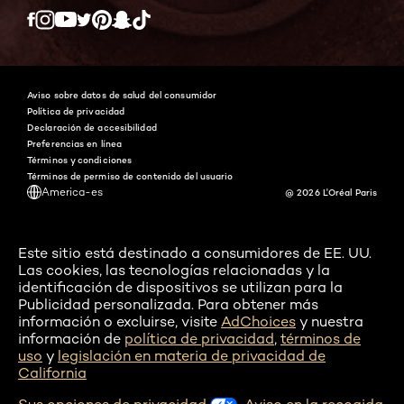
Twitter
Facebook
YouTube
Instagram
Pinterest
Snapchat
Tiktok
Aviso sobre datos de salud del consumidor
Política de privacidad
Declaración de accesibilidad
Preferencias en línea
Términos y condiciones
Términos de permiso de contenido del usuario
America-es
@ 2026 L'Oréal Paris
Este sitio está destinado a consumidores de EE. UU.
Las cookies, las tecnologías relacionadas y la
identificación de dispositivos se utilizan para la
Publicidad personalizada. Para obtener más
información o excluirse, visite
AdChoices
y nuestra
información de
política de privacidad
,
términos de
uso
y
legislación en materia de privacidad de
California