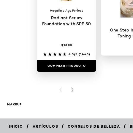
Maquillaje Age Perfect
Radiant Serum
Foundation with SPF 50
One Step I
Toning 
$18.99
4.5/5
(1445)
COMPRAR PRODUCTO
COMPRAR 
PREVIOUS CARD
NEXT CARD
MAKEUP
/
/
/
INICIO
ARTÍCULOS
CONSEJOS DE BELLEZA
B