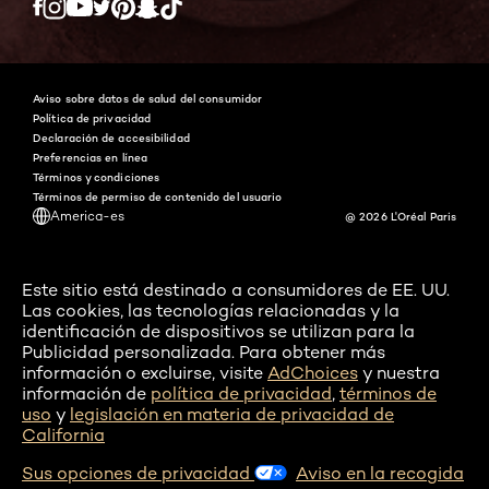
Twitter
Facebook
YouTube
Instagram
Pinterest
Snapchat
Tiktok
Aviso sobre datos de salud del consumidor
Política de privacidad
Declaración de accesibilidad
Preferencias en línea
Términos y condiciones
Términos de permiso de contenido del usuario
America-es
@ 2026 L'Oréal Paris
Este sitio está destinado a consumidores de EE. UU.
Las cookies, las tecnologías relacionadas y la
identificación de dispositivos se utilizan para la
Publicidad personalizada. Para obtener más
información o excluirse, visite
AdChoices
y nuestra
información de
política de privacidad
,
términos de
uso
y
legislación en materia de privacidad de
California
Sus opciones de privacidad
Aviso en la recogida