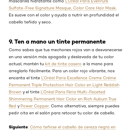
mascarilla hidratante como
L’Oréal Paris EverPure
Sulfate-Free Signature Masque, Color Care Hair Mask
.
Es suave con el color y ayuda a nutrir en profundidad el
cabello teñido y seco.
9. Ten a mano un tinte permanente
Como sabes que tus mechones rojos van a desvanecerse
en una versión más apagada y deslavada de tu color
actual, mantén tu
kit de tinte casero
a la mano para
arreglarlo fácilmente. Para un color rojo vibrante, nos
encanta el tinte
L’Oréal Paris Excellence Creme Créme
Permanent Triple Protection Hair Color en Light Reddish
Brown
y el tinte
L’Oréal Paris Féria Multi-Faceted
Shimmering Permanent Hair Color en Rich Auburn True
Red
y
Power Copper
. Como alternativa, siempre puedes
pedir cita en el salón para retocar tu color de cabello.
Siguiente
:
Cómo teñirse el cabello de cereza negra en