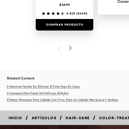
Cove
$18.99
4.5/5
(1445)
COMPRAR PRODUCTO
COMPRAR 
PREVIOUS CARD
NEXT CARD
Related Content:
5 Maneras Fáciles De Eliminar El Tinte Rojo En Casa
5 Consejos Para Pasar Del Pelirrojo Al Rubio
El Mejor Shampoo Para Cabello Con Frizz, Para Un Cabello Más Suave Y Sedoso
/
/
/
INICIO
ARTÍCULOS
HAIR-CARE
COLOR-TREA