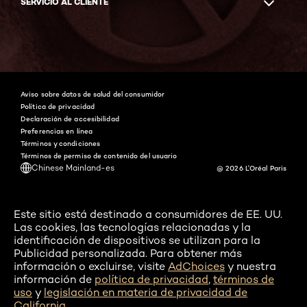
SERVICIO AL CLIENTE
Facebook
Instagram
YouTube
Twitter
Pinterest
Snapchat
Tiktok
Aviso sobre datos de salud del consumidor
Política de privacidad
Declaración de accesibilidad
Preferencias en línea
Términos y condiciones
Términos de permiso de contenido del usuario
Chinese Mainland-es
@ 2026 L'Oréal Paris
Este sitio está destinado a consumidores de EE. UU.
Las cookies, las tecnologías relacionadas y la
identificación de dispositivos se utilizan para la
Publicidad personalizada. Para obtener más
información o excluirse, visite
AdChoices
y nuestra
información de
política de privacidad
,
términos de
uso
y
legislación en materia de privacidad de
California