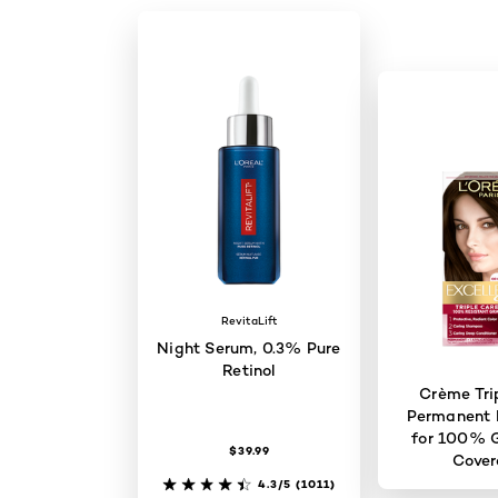
RevitaLift
Night Serum, 0.3% Pure
Retinol
Crème Tri
Permanent H
for 100% G
$39.99
Cove
4.3/5
(1011)