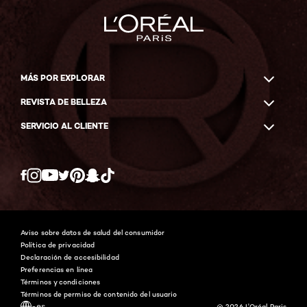
MÁS POR EXPLORAR
REVISTA DE BELLEZA
SERVICIO AL CLIENTE
Twitter
Facebook
YouTube
Instagram
Pinterest
Snapchat
Tiktok
Aviso sobre datos de salud del consumidor
Política de privacidad
Declaración de accesibilidad
Preferencias en línea
Términos y condiciones
Términos de permiso de contenido del usuario
-es
@ 2026 L'Oréal Paris