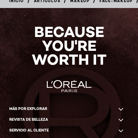
/
/
/
INICIO
ARTÍCULOS
MAKEUP
FACE-MAKEUP
BECAUSE
YOU'RE
WORTH IT
MÁS POR EXPLORAR
REVISTA DE BELLEZA
SERVICIO AL CLIENTE