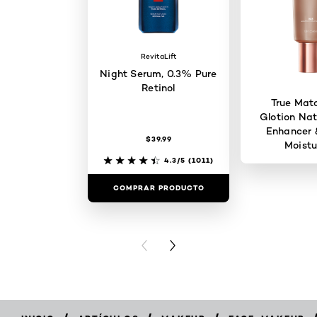
RevitaLift
Night Serum, 0.3% Pure
Retinol
True Mat
Glotion Nat
Enhancer 
$39.99
Moistu
4.3/5
(1011)
COMPRAR PRODUCTO
COMPRAR 
PREVIOUS CARD
NEXT CARD