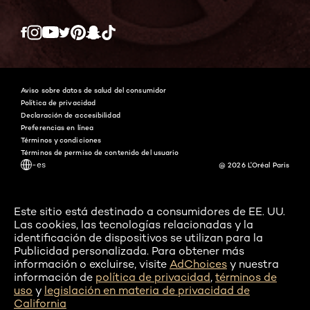
Twitter
Facebook
YouTube
Instagram
Pinterest
Snapchat
Tiktok
Aviso sobre datos de salud del consumidor
Política de privacidad
Declaración de accesibilidad
Preferencias en línea
Términos y condiciones
Términos de permiso de contenido del usuario
-es
@ 2026 L'Oréal Paris
Este sitio está destinado a consumidores de EE. UU.
Las cookies, las tecnologías relacionadas y la
identificación de dispositivos se utilizan para la
Publicidad personalizada. Para obtener más
información o excluirse, visite
AdChoices
y nuestra
información de
política de privacidad
,
términos de
uso
y
legislación en materia de privacidad de
California