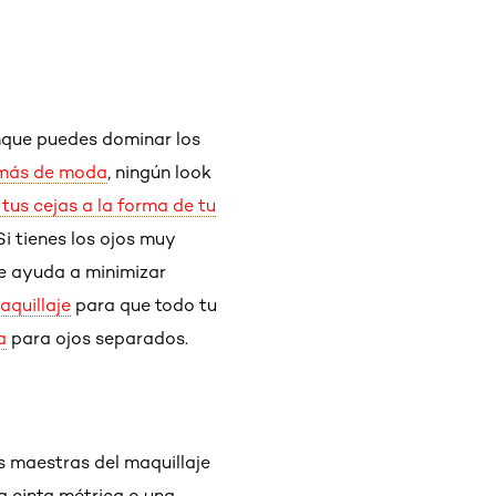
unque puedes dominar los
l más de moda
, ningún look
tus cejas a la forma de tu
i tienes los ojos muy
ue ayuda a minimizar
aquillaje
para que todo tu
a
para ojos separados.
s maestras del maquillaje
a cinta métrica o una