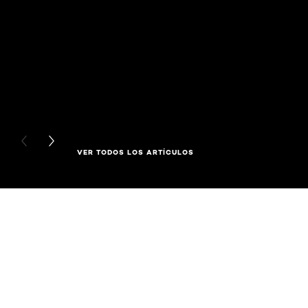
PREVIOUS CARD
NEXT CARD
VER TODOS LOS ARTÍCULOS
Saltar el slider: Related Products