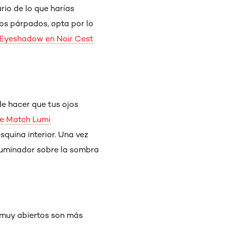
rio de lo que harías
los párpados, opta por lo
s Eyeshadow en Noir Cest
de hacer que tus ojos
rue Match Lumi
esquina interior. Una vez
iluminador sobre la sombra
s muy abiertos son más