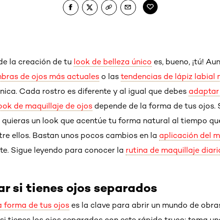
de la creación de tu
look de belleza único
es, bueno, ¡tú! A
bras de ojos más actuales
o las
tendencias de lápiz labia
única. Cada rostro es diferente y al igual que debes
adaptar 
ook de maquillaje de ojos
depende de la forma de tus ojos. S
 quieras un look que acentúe tu forma natural al tiempo q
tre ellos. Bastan unos pocos cambios en la
aplicación del m
te. Sigue leyendo para conocer la
rutina de maquillaje diari
 si tienes ojos separados
la forma de tus ojos
es la clave para abrir un mundo de obra
 si tienes los ojos separados con este rápido truco: toma un