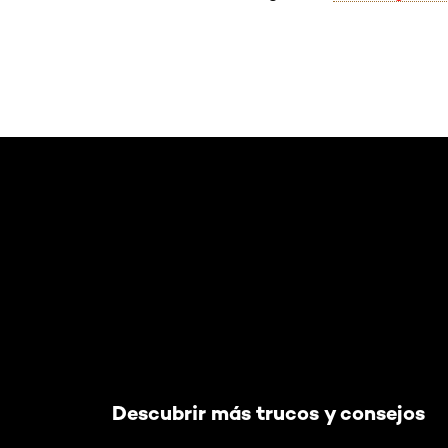
Saltar el slider: Default related articles
Descubrir más trucos y consejos