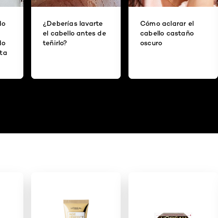
do
¿Deberías lavarte
Cómo aclarar el
el cabello antes de
cabello castaño
do
teñirlo?
oscuro
ita