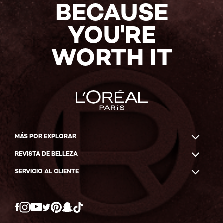
BECAUSE
YOU'RE
WORTH IT
MÁS POR EXPLORAR
REVISTA DE BELLEZA
SERVICIO AL CLIENTE
Twitter
Facebook
YouTube
Instagram
Pinterest
Snapchat
Tiktok