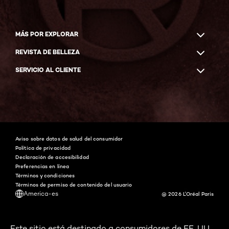
MÁS POR EXPLORAR
REVISTA DE BELLEZA
SERVICIO AL CLIENTE
Facebook
Instagram
YouTube
Twitter
Pinterest
Snapchat
Tiktok
Aviso sobre datos de salud del consumidor
Política de privacidad
Declaración de accesibilidad
Preferencias en línea
Términos y condiciones
Términos de permiso de contenido del usuario
America-es
@ 2026 L'Oréal Paris
Este sitio está destinado a consumidores de EE. UU.