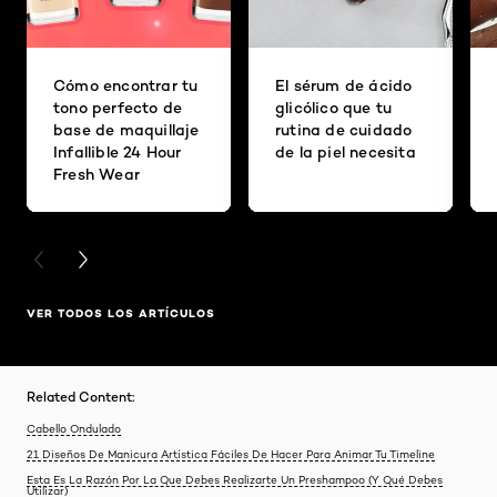
Cómo encontrar tu
El sérum de ácido
tono perfecto de
glicólico que tu
base de maquillaje
rutina de cuidado
Infallible 24 Hour
de la piel necesita
Fresh Wear
PREVIOUS CARD
NEXT CARD
VER TODOS LOS ARTÍCULOS
Related Content:
Cabello Ondulado
21 Diseños De Manicura Artística Fáciles De Hacer Para Animar Tu Timeline
Esta Es La Razón Por La Que Debes Realizarte Un Preshampoo (Y Qué Debes
Utilizar)