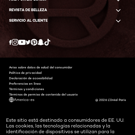
REVISTA DE BELLEZA
SERVICIO AL CLIENTE
Twitter
Facebook
YouTube
Instagram
Pinterest
Snapchat
Tiktok
Aviso sobre datos de salud del consumidor
Política de privacidad
Declaración de accesibilidad
Preferencias en línea
Términos y condiciones
Términos de permiso de contenido del usuario
America-es
@ 2026 L'Oréal Paris
Este sitio está destinado a consumidores de EE. UU.
Las cookies, las tecnologías relacionadas y la
identificación de dispositivos se utilizan para la