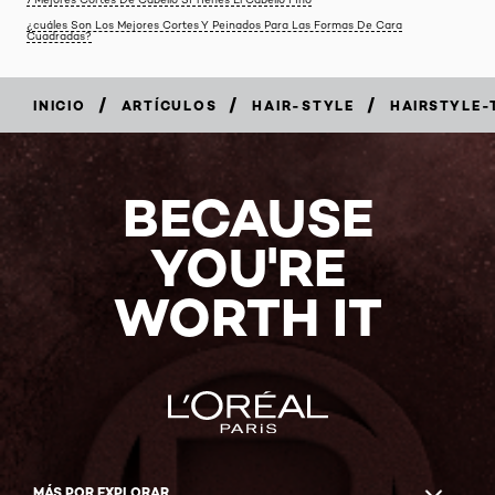
¿cuáles Son Los Mejores Cortes Y Peinados Para Las Formas De Cara
Cuadradas?
/
/
/
INICIO
ARTÍCULOS
HAIR-STYLE
HAIRSTYLE-
BECAUSE
YOU'RE
WORTH IT
MÁS POR EXPLORAR