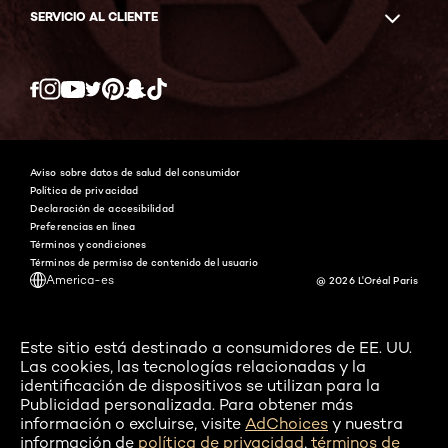
SERVICIO AL CLIENTE
Responder a esta pregunta
Consumer Care Center
·
hace 5 meses
Twitter
Facebook
YouTube
Instagram
Pinterest
Snapchat
Tiktok
Hi Red to brown! Thank you for your
interest in using Feria, B61-Downtown
Brown. This shade is not recommended for
use on color-treated hair! It is specifically
Aviso sobre datos de salud del consumidor
formulated to lighten hair that is naturally
Política de privacidad
Medium Brown to Darkest Brown. It will not
Declaración de accesibilidad
Preferencias en línea
change color-treated hair. Shade R57-
Términos y condiciones
Intense Medium Auburn/Cherry Crush can
Términos de permiso de contenido del usuario
be toned down using Excellence Creme
America-es
@ 2026 L'Oréal Paris
#5-Medium Brown or cover with a darker
shade, like #4-Dark Brown. To go lighter
you'll have to strip out the Cherry Crush,
which we would recommend getting done
Este sitio está destinado a consumidores de EE. UU.
at a salon.
Las cookies, las tecnologías relacionadas y la
identificación de dispositivos se utilizan para la
Publicidad personalizada. Para obtener más
información o excluirse, visite
AdChoices
y nuestra
información de
política de privacidad
,
términos de
¿Le ha resultado útil?