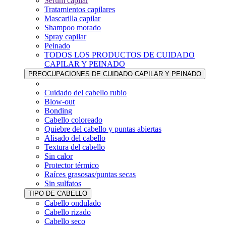
Sérum capilar
Tratamientos capilares
Mascarilla capilar
Shampoo morado
Spray capilar
Peinado
TODOS LOS PRODUCTOS DE CUIDADO
CAPILAR Y PEINADO
PREOCUPACIONES DE CUIDADO CAPILAR Y PEINADO
Cuidado del cabello rubio
Blow-out
Bonding
Cabello coloreado
Quiebre del cabello y puntas abiertas
Alisado del cabello
Textura del cabello
Sin calor
Protector térmico
Raíces grasosas/puntas secas
Sin sulfatos
TIPO DE CABELLO
Cabello ondulado
Cabello rizado
Cabello seco