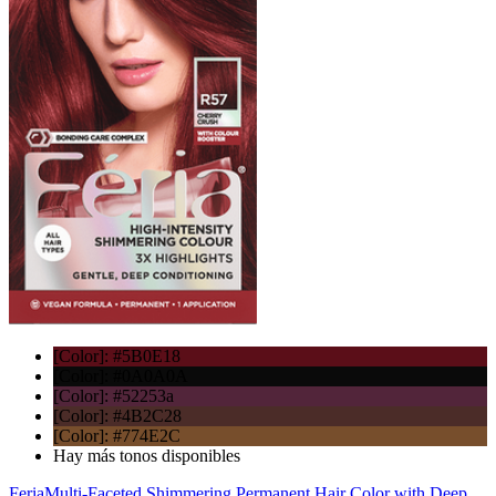
[Color]: #5B0E18
[Color]: #0A0A0A
[Color]: #52253a
[Color]: #4B2C28
[Color]: #774E2C
Hay más tonos disponibles
Feria
Multi-Faceted Shimmering Permanent Hair Color with Deep