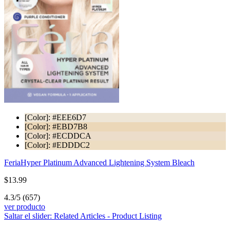
[Color]: #EEE6D7
[Color]: #EBD7B8
[Color]: #ECDDCA
[Color]: #EDDDC2
Feria
Hyper Platinum Advanced Lightening System Bleach
$13.99
4.3/5
(657)
ver producto
Saltar el slider: Related Articles - Product Listing