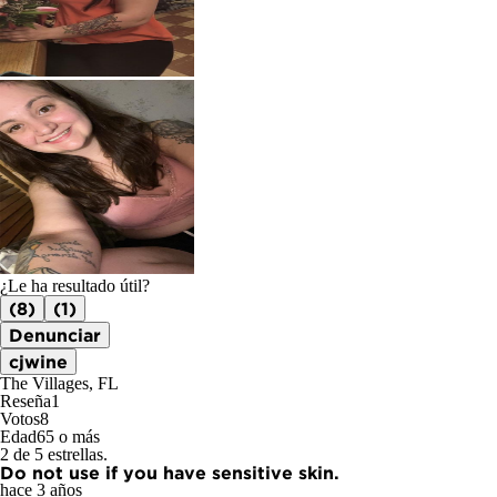
¿Le ha resultado útil?
(8)
(1)
Denunciar
cjwine
The Villages, FL
Reseña
1
Votos
8
Edad
65 o más
2 de 5 estrellas.
Do not use if you have sensitive skin.
hace 3 años