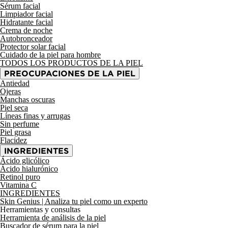
Sérum facial
Limpiador facial
Hidratante facial
Crema de noche
Autobronceador
Protector solar facial
Cuidado de la piel para hombre
TODOS LOS PRODUCTOS DE LA PIEL
PREOCUPACIONES DE LA PIEL
Antiedad
Ojeras
Manchas oscuras
Piel seca
Líneas finas y arrugas
Sin perfume
Piel grasa
Flacidez
INGREDIENTES
Ácido glicólico
Ácido hialurónico
Retinol puro
Vitamina C
INGREDIENTES
Skin Genius
| Analiza tu piel como un experto
Herramientas y consultas
Herramienta de análisis de la piel
Buscador de sérum para la piel