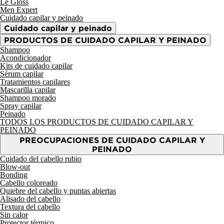
Le Gloss
Men Expert
Cuidado capilar y peinado
Cuidado capilar y peinado
PRODUCTOS DE CUIDADO CAPILAR Y PEINADO
Shampoo
Acondicionador
Kits de cuidado capilar
Sérum capilar
Tratamientos capilares
Mascarilla capilar
Shampoo morado
Spray capilar
Peinado
TODOS LOS PRODUCTOS DE CUIDADO CAPILAR Y
PEINADO
PREOCUPACIONES DE CUIDADO CAPILAR Y
PEINADO
Cuidado del cabello rubio
Blow-out
Bonding
Cabello coloreado
Quiebre del cabello y puntas abiertas
Alisado del cabello
Textura del cabello
Sin calor
Protector térmico