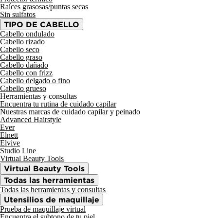
Raíces grasosas/puntas secas
Sin sulfatos
TIPO DE CABELLO
Cabello ondulado
Cabello rizado
Cabello seco
Cabello graso
Cabello dañado
Cabello con frizz
Cabello delgado o fino
Cabello grueso
Herramientas y consultas
Encuentra tu rutina de cuidado capilar
Nuestras marcas de cuidado capilar y peinado
Advanced Hairstyle
Ever
Elnett
Elvive
Studio Line
Virtual Beauty Tools
Virtual Beauty Tools
Todas las herramientas
Todas las herramientas y consultas
Utensilios de maquillaje
Prueba de maquillaje virtual
Encuentra el subtono de tu piel