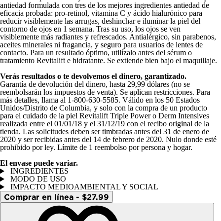
antiedad formulada con tres de los mejores ingredientes antiedad de
eficacia probada: pro-retinol, vitamina C y ácido hialurónico para
reducir visiblemente las arrugas, deshinchar e iluminar la piel del
contorno de ojos en 1 semana. Tras su uso, los ojos se ven
visiblemente más radiantes y refrescados. Antialérgico, sin parabenos,
aceites minerales ni ​fragancia, y seguro para usuarios de lentes de
contacto. Para un resultado óptimo, utilízalo antes del sérum o
tratamiento Revitalift e hidratante. Se extiende bien bajo el maquillaje.
Verás resultados o te devolvemos el dinero, garantizado.
Garantía de devolución del dinero, hasta 29,99 dólares (no se
reembolsarán los impuestos de venta). Se aplican restricciones. Para
más detalles, llama al 1-800-630-5585. Válido en los 50 Estados
Unidos/Distrito de Columbia, y solo con la compra de un producto
para el cuidado de la piel Revitalift Triple Power o Derm Intensives
realizada entre el 01/01/18 y el 31/12/19 con el recibo original de la
tienda. Las solicitudes deben ser timbradas antes del 31 de enero de
2020 y ser recibidas antes del 14 de febrero de 2020. Nulo donde esté
prohibido por ley. Límite de 1 reembolso por persona y hogar.
El envase puede variar.
INGREDIENTES
MODO DE USO
IMPACTO MEDIOAMBIENTAL Y SOCIAL
Comprar en línea - $27.99