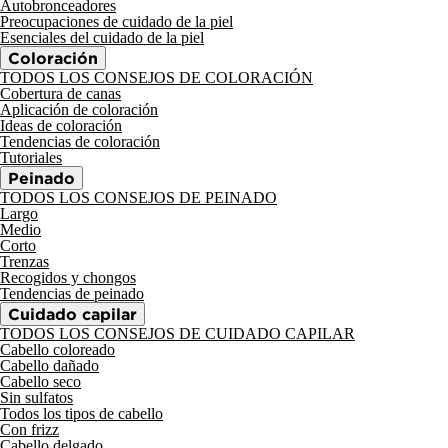
Autobronceadores
Preocupaciones de cuidado de la piel
Esenciales del cuidado de la piel
Coloración
TODOS LOS CONSEJOS DE COLORACIÓN
Cobertura de canas
Aplicación de coloración
Ideas de coloración
Tendencias de coloración
Tutoriales
Peinado
TODOS LOS CONSEJOS DE PEINADO
Largo
Medio
Corto
Trenzas
Recogidos y chongos
Tendencias de peinado
Cuidado capilar
TODOS LOS CONSEJOS DE CUIDADO CAPILAR
Cabello coloreado
Cabello dañado
Cabello seco
Sin sulfatos
Todos los tipos de cabello
Con frizz
Cabello delgado