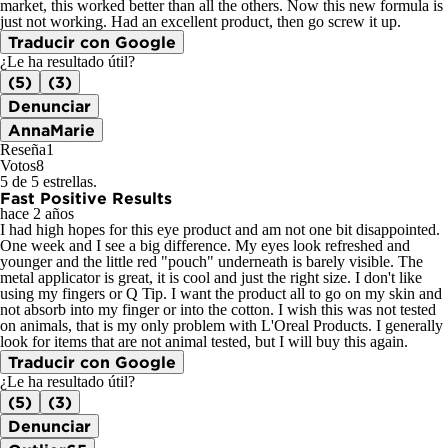
market, this worked better than all the others. Now this new formula is
just not working. Had an excellent product, then go screw it up.
Traducir con Google
¿Le ha resultado útil?
(5)
(3)
Denunciar
AnnaMarie
Reseña
1
Votos
8
5 de 5 estrellas.
Fast Positive Results
hace 2 años
I had high hopes for this eye product and am not one bit disappointed.
One week and I see a big difference. My eyes look refreshed and
younger and the little red "pouch" underneath is barely visible. The
metal applicator is great, it is cool and just the right size. I don't like
using my fingers or Q Tip. I want the product all to go on my skin and
not absorb into my finger or into the cotton. I wish this was not tested
on animals, that is my only problem with L'Oreal Products. I generally
look for items that are not animal tested, but I will buy this again.
Traducir con Google
¿Le ha resultado útil?
(5)
(3)
Denunciar