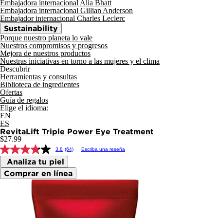
Embajadora internacional Alia Bhatt
Embajadora internacional Gillian Anderson
Embajador internacional Charles Leclerc
Sustainability
Porque nuestro planeta lo vale
Nuestros compromisos y progresos
Mejora de nuestros productos
Nuestras iniciativas en torno a las mujeres y el clima
Descubrir
Herramientas y consultas
Biblioteca de ingredientes
Ofertas
Guía de regalos
Elige el idioma:
EN
ES
RevitaLift
Triple Power Eye Treatment
$27.99
3.8
(64)
Escriba una reseña
Analiza tu piel
Comprar en línea