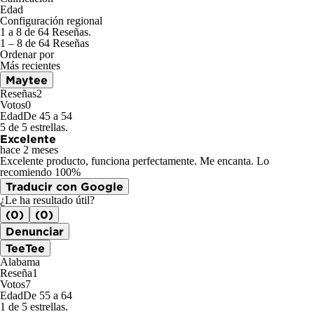
Edad
Configuración regional
1 a 8 de 64 Reseñas.
1 – 8 de 64 Reseñas
Ordenar por
Más recientes
Maytee
Reseñas
2
Votos
0
Edad
De 45 a 54
5 de 5 estrellas.
Excelente
hace 2 meses
Excelente producto, funciona perfectamente. Me encanta. Lo
recomiendo 100%
Traducir con Google
¿Le ha resultado útil?
(0)
(0)
Denunciar
TeeTee
Alabama
Reseña
1
Votos
7
Edad
De 55 a 64
1 de 5 estrellas.