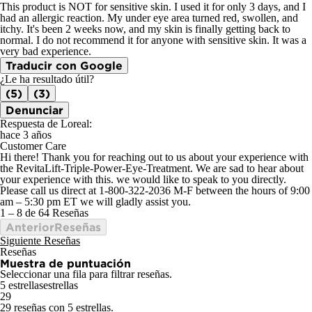
This product is NOT for sensitive skin. I used it for only 3 days, and I
had an allergic reaction. My under eye area turned red, swollen, and
itchy. It's been 2 weeks now, and my skin is finally getting back to
normal. I do not recommend it for anyone with sensitive skin. It was a
very bad experience.
Traducir con Google
¿Le ha resultado útil?
(5)
(3)
Denunciar
Respuesta de Loreal:
hace 3 años
Customer Care
Hi there! Thank you for reaching out to us about your experience with
the RevitaLift-Triple-Power-Eye-Treatment. We are sad to hear about
your experience with this. we would like to speak to you directly.
Please call us direct at 1-800-322-2036 M-F between the hours of 9:00
am – 5:30 pm ET we will gladly assist you.
1 – 8 de 64 Reseñas
AnteriorReseñas
Siguiente Reseñas
Reseñas
Muestra de puntuación
Seleccionar una fila para filtrar reseñas.
5 estrellas
estrellas
29
29 reseñas con 5 estrellas.