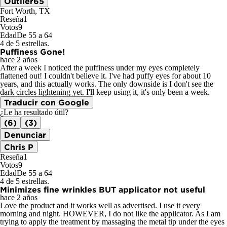
Outlier65
Fort Worth, TX
Reseña
1
Votos
9
Edad
De 55 a 64
4 de 5 estrellas.
Puffiness Gone!
hace 2 años
After a week I noticed the puffiness under my eyes completely
flattened out! I couldn't believe it. I've had puffy eyes for about 10
years, and this actually works. The only downside is I don't see the
dark circles lightening yet. I'll keep using it, it's only been a week.
Traducir con Google
¿Le ha resultado útil?
(6)
(3)
Denunciar
Chris P
Reseña
1
Votos
9
Edad
De 55 a 64
4 de 5 estrellas.
Minimizes fine wrinkles BUT applicator not useful
hace 2 años
Love the product and it works well as advertised. I use it every
morning and night. HOWEVER, I do not like the applicator. As I am
trying to apply the treatment by massaging the metal tip under the eyes