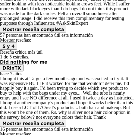
softer looking with less noticeable looking crows feet. While I suffer
more with dark black eyes than I do bags I do not think this product
was made for the dark circles. Felt an overall smoothness after
prolonged usage. I did receive this item complimentary for testing
purposes through Influenster. #AskSkinExpert
Mostrar reseña completa
57 personas han encontrado útil esta información
Mostrar reseñas:
5 y 4
Reseña crítica más útil
1 de 5 estrellas.
Did nothing for me
DRinTX
hace 7 años
I bought this at Target a few months ago and was excited to try it. It
was expensive BUT IF it worked for me that wouldn’t deter me. I’d
happily buy it again. I’d been trying to decide which eye product to
buy to help with the bags under my eyes.... Well the tube is nearly
empy and I see NO difference at all. I used it twice a day as instructed.
I bought another company’s product and hope it works better than this
did. I use a LOT of L’Oreal’s products.... both hair and makeup. But
this won’t be one of them. P.s. why is silver not a hair color option in
the survey below? not everyone colors their hair. Thank
Mostrar reseña completa
16 personas han encontrado útil esta información
Mostrar reseñas: