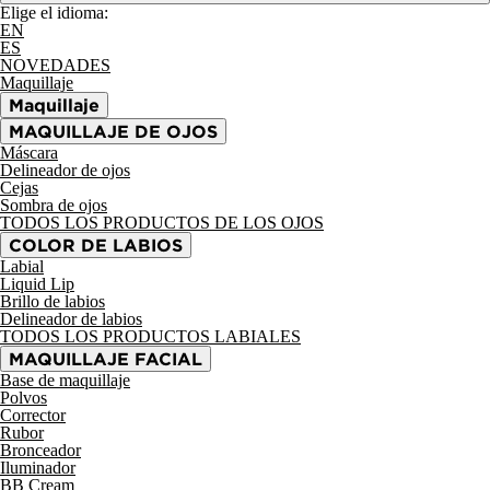
Elige el idioma:
EN
ES
NOVEDADES
Maquillaje
Maquillaje
MAQUILLAJE DE OJOS
Máscara
Delineador de ojos
Cejas
Sombra de ojos
TODOS LOS PRODUCTOS DE LOS OJOS
COLOR DE LABIOS
Labial
Liquid Lip
Brillo de labios
Delineador de labios
TODOS LOS PRODUCTOS LABIALES
MAQUILLAJE FACIAL
Base de maquillaje
Polvos
Corrector
Rubor
Bronceador
Iluminador
BB Cream