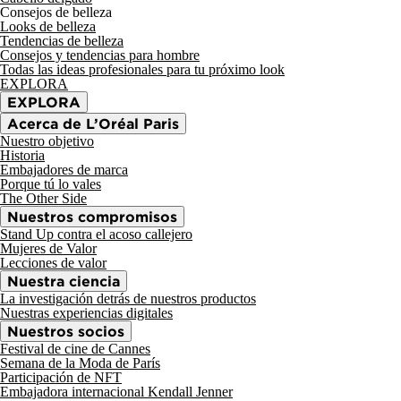
Consejos de belleza
Looks de belleza
Tendencias de belleza
Consejos y tendencias para hombre
Todas las ideas profesionales para tu próximo look
EXPLORA
EXPLORA
Acerca de L’Oréal Paris
Nuestro objetivo
Historia
Embajadores de marca
Porque tú lo vales
The Other Side
Nuestros compromisos
Stand Up contra el acoso callejero
Mujeres de Valor
Lecciones de valor
Nuestra ciencia
La investigación detrás de nuestros productos
Nuestras experiencias digitales
Nuestros socios
Festival de cine de Cannes
Semana de la Moda de París
Participación de NFT
Embajadora internacional Kendall Jenner