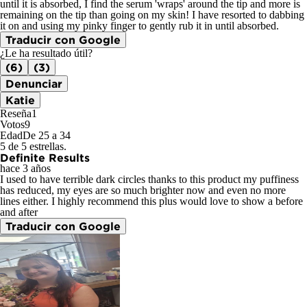
until it is absorbed, I find the serum 'wraps' around the tip and more is
remaining on the tip than going on my skin! I have resorted to dabbing
it on and using my pinky finger to gently rub it in until absorbed.
Traducir con Google
¿Le ha resultado útil?
(6)
(3)
Denunciar
Katie
Reseña
1
Votos
9
Edad
De 25 a 34
5 de 5 estrellas.
Definite Results
hace 3 años
I used to have terrible dark circles thanks to this product my puffiness
has reduced, my eyes are so much brighter now and even no more
lines either. I highly recommend this plus would love to show a before
and after
Traducir con Google