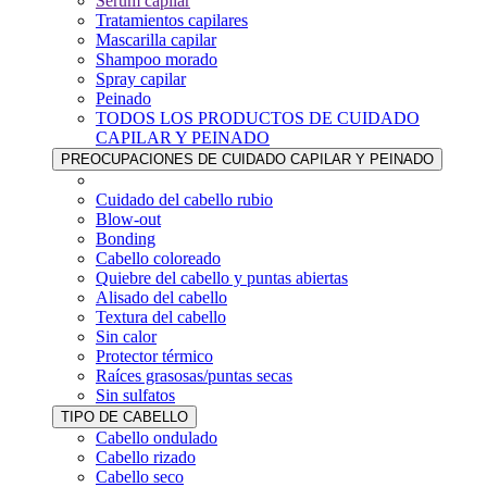
Sérum capilar
Tratamientos capilares
Mascarilla capilar
Shampoo morado
Spray capilar
Peinado
TODOS LOS PRODUCTOS DE CUIDADO
CAPILAR Y PEINADO
PREOCUPACIONES DE CUIDADO CAPILAR Y PEINADO
Cuidado del cabello rubio
Blow-out
Bonding
Cabello coloreado
Quiebre del cabello y puntas abiertas
Alisado del cabello
Textura del cabello
Sin calor
Protector térmico
Raíces grasosas/puntas secas
Sin sulfatos
TIPO DE CABELLO
Cabello ondulado
Cabello rizado
Cabello seco