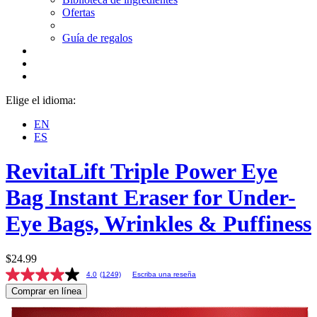
Ofertas
Guía de regalos
Elige el idioma:
EN
ES
RevitaLift
Triple Power Eye
Bag Instant Eraser for Under-
Eye Bags, Wrinkles & Puffiness
$24.99
4.0
(1249)
Escriba una reseña
Comprar en línea